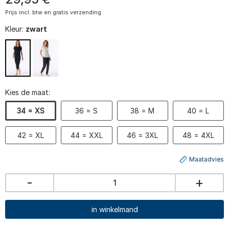
Prijs incl. btw en gratis verzending.
Kleur:
zwart
Kies de maat:
34 = XS
36 = S
38 = M
40 = L
42 = XL
44 = XXL
46 = 3XL
48 = 4XL
Maatadvies
-
+
in winkelmand