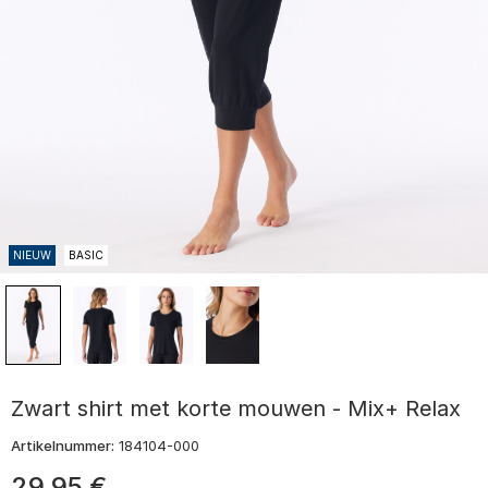
NIEUW
BASIC
Zwart shirt met korte mouwen - Mix+ Relax
Artikelnummer:
184104-000
29
,
95
€