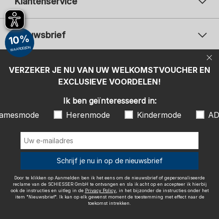
Klantenservice
Nieuwsbrief
10%
WAARDEBON
Uw e-mailadres
Uw 
Betaalwijzen
VERZEKER JE NU VAN UW WELKOMSTVOUCHER EN
Aanmelden
EXCLUSIEVE VOORDELEN!
Ik ben geïnteresseerd in:
Ik ben geïnteresseerd in:
Damesmode
Herenmode
Kindermode
amesmode
Herenmode
Kindermode
AD
ADIDAS
Door te klikken op Aanmelden ben ik het eens om de nieuwsbrief of
gepersonaliseerde reclame van de SCHIESSER GmbH te ontvangen en
sla ik acht op en accepteer ik hierbij ook de instructies en uitleg in de
Wij bezorgen met
Schrijf je nu in op de nieuwsbrief
Privacy Policy
, in het bijzonder de instructies onder het item
"Nieuwsbrief". Ik kan op elk gewenst moment de toestemming met
effect naar de toekomst intrekken.
Door te klikken op Aanmelden ben ik het eens om de nieuwsbrief of gepersonaliseerde
reclame van de SCHIESSER GmbH te ontvangen en sla ik acht op en accepteer ik hierbij
ook de instructies en uitleg in de
Privacy Policy
, in het bijzonder de instructies onder het
item "Nieuwsbrief". Ik kan op elk gewenst moment de toestemming met effect naar de
toekomst intrekken.