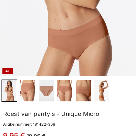
SALE
Roest van panty's - Unique Micro
Artikelnummer:
181422-308
9
,
95
€