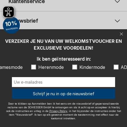
Klantenservice
Nieuwsbrief
10%
WAARDEBON
Uw e-mailadres
Uw 
Betaalwijzen
VERZEKER JE NU VAN UW WELKOMSTVOUCHER EN
Aanmelden
EXCLUSIEVE VOORDELEN!
Ik ben geïnteresseerd in:
Ik ben geïnteresseerd in:
Damesmode
Herenmode
Kindermode
amesmode
Herenmode
Kindermode
AD
ADIDAS
Door te klikken op Aanmelden ben ik het eens om de nieuwsbrief of
gepersonaliseerde reclame van de SCHIESSER GmbH te ontvangen en
sla ik acht op en accepteer ik hierbij ook de instructies en uitleg in de
Wij bezorgen met
Schrijf je nu in op de nieuwsbrief
Privacy Policy
, in het bijzonder de instructies onder het item
"Nieuwsbrief". Ik kan op elk gewenst moment de toestemming met
effect naar de toekomst intrekken.
Door te klikken op Aanmelden ben ik het eens om de nieuwsbrief of gepersonaliseerde
reclame van de SCHIESSER GmbH te ontvangen en sla ik acht op en accepteer ik hierbij
ook de instructies en uitleg in de
Privacy Policy
, in het bijzonder de instructies onder het
item "Nieuwsbrief". Ik kan op elk gewenst moment de toestemming met effect naar de
toekomst intrekken.