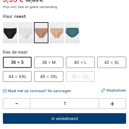
19,95
€
Prijs incl. btw en gratis verzending.
Kleur:
roest
Kies de maat:
36 = S
38 = M
40 = L
42 = XL
44 = XXL
46 = 3XL
48 = 4XL
Maatadvies
Maat niet op voorraad? Nu aanvragen
-
+
in winkelmand