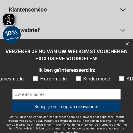
Klantenservice
Nieuwsbrief
10%
WAARDEBON
Uw e-mailadres
Uw 
Betaalwijzen
VERZEKER JE NU VAN UW WELKOMSTVOUCHER EN
Aanmelden
EXCLUSIEVE VOORDELEN!
Ik ben geïnteresseerd in:
Ik ben geïnteresseerd in:
Damesmode
Herenmode
Kindermode
amesmode
Herenmode
Kindermode
AD
ADIDAS
Door te klikken op Aanmelden ben ik het eens om de nieuwsbrief of
gepersonaliseerde reclame van de SCHIESSER GmbH te ontvangen en
sla ik acht op en accepteer ik hierbij ook de instructies en uitleg in de
Wij bezorgen met
Schrijf je nu in op de nieuwsbrief
Privacy Policy
, in het bijzonder de instructies onder het item
"Nieuwsbrief". Ik kan op elk gewenst moment de toestemming met
effect naar de toekomst intrekken.
Door te klikken op Aanmelden ben ik het eens om de nieuwsbrief of gepersonaliseerde
reclame van de SCHIESSER GmbH te ontvangen en sla ik acht op en accepteer ik hierbij
ook de instructies en uitleg in de
Privacy Policy
, in het bijzonder de instructies onder het
item "Nieuwsbrief". Ik kan op elk gewenst moment de toestemming met effect naar de
toekomst intrekken.