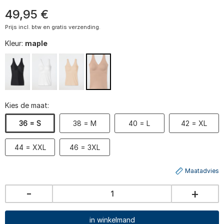
49
,
95
€
Prijs incl. btw en gratis verzending.
Kleur:
maple
Kies de maat:
36 = S
38 = M
40 = L
42 = XL
44 = XXL
46 = 3XL
Maatadvies
-
+
in winkelmand