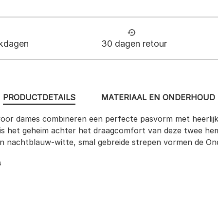
rkdagen
30 dagen retour
PRODUCTDETAILS
MATERIAAL EN ONDERHOUD
 voor dames combineren een perfecte pasvorm met heerlijk l
s het geheim achter het draagcomfort van deze twee hemdje
un nachtblauw-witte, smal gebreide strepen vormen de O
s