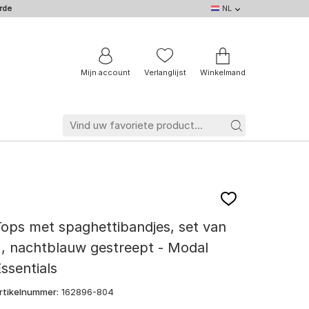
rde
NL
NL
DE
EN
IT
BE
FR
Mijn account
Verlanglijst
Winkelmand
ops met spaghettibandjes, set van
, nachtblauw gestreept - Modal
ssentials
rtikelnummer:
162896-804