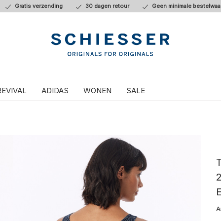
Gratis verzending
30 dagen retour
Geen minimale bestelwaa
REVIVAL
ADIDAS
WONEN
SALE
T
2
E
A