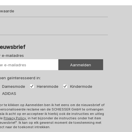
lwaarde
ieuwsbrief
 e-mailadres
Uw url
Aanmelden
 ben geïnteresseerd in:
Damesmode
Herenmode
Kindermode
ADIDAS
r te klikken op Aanmelden ben ik het eens om de nieuwsbrief of
personaliseerde reclame van de SCHIESSER GmbH te ontvangen
sla ik acht op en accepteer ik hierbij ook de instructies en uitleg
 de
Privacy Policy
, in het bijzonder de instructies onder het item
euwsbrief". Ik kan op elk gewenst moment de toestemming met
ect naar de toekomst intrekken.