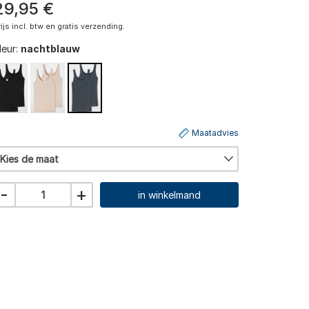
29
,
95
€
rijs incl. btw en gratis verzending.
leur:
nachtblauw
Maatadvies
Kies de maat
-
+
in winkelmand