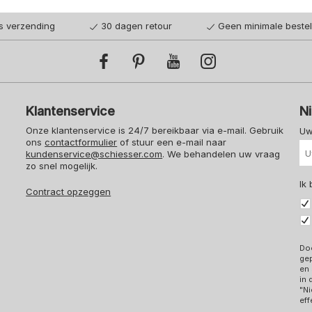
is verzending
30 dagen retour
Geen minimale beste
Klantenservice
N
Onze klantenservice is 24/7 bereikbaar via e-mail. Gebruik
Uw
ons
contactformulier
of stuur een e-mail naar
kundenservice@schiesser.com
. We behandelen uw vraag
zo snel mogelijk.
Ik
Contract opzeggen
Doo
ge
en 
in
"Ni
eff