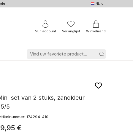
rde
NL
NL
DE
EN
IT
BE
FR
Mijn account
Verlanglijst
Winkelmand
ini-set van 2 stuks, zandkleur -
95/5
rtikelnummer:
174294-410
19
,
95
€