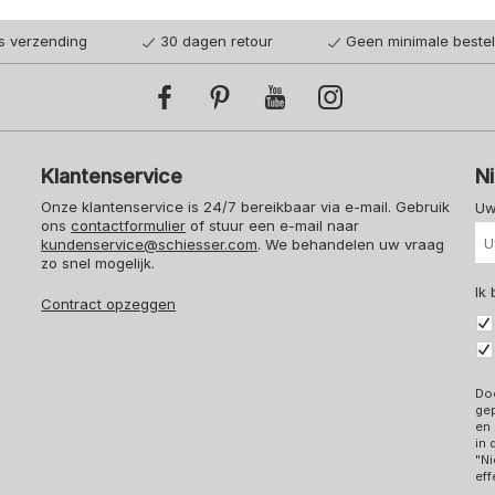
is verzending
30 dagen retour
Geen minimale beste
Klantenservice
N
Onze klantenservice is 24/7 bereikbaar via e-mail. Gebruik
Uw
ons
contactformulier
of stuur een e-mail naar
kundenservice@schiesser.com
. We behandelen uw vraag
zo snel mogelijk.
Ik
Contract opzeggen
Doo
ge
en 
in
"Ni
eff