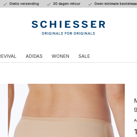
Gratis verzending
30 dagen retour
Geen minimale bestelwaa
REVIVAL
ADIDAS
WONEN
SALE
M
A