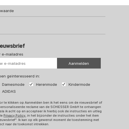
lwaarde
ieuwsbrief
 e-mailadres
Uw url
Aanmelden
 ben geïnteresseerd in:
Damesmode
Herenmode
Kindermode
ADIDAS
r te klikken op Aanmelden ben ik het eens om de nieuwsbrief of
personaliseerde reclame van de SCHIESSER GmbH te ontvangen
sla ik acht op en accepteer ik hierbij ook de instructies en uitleg
 de
Privacy Policy
, in het bijzonder de instructies onder het item
euwsbrief". Ik kan op elk gewenst moment de toestemming met
ect naar de toekomst intrekken.