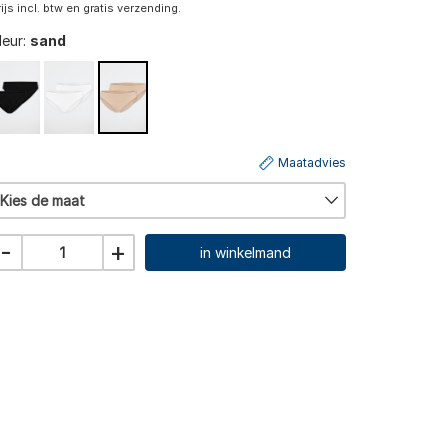
rijs incl. btw en gratis verzending.
leur:
sand
Maatadvies
Kies de maat
-
+
in winkelmand