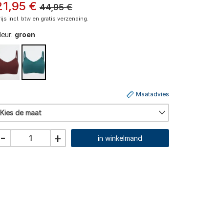
21
,
95
€
44,95
€
rijs incl. btw en gratis verzending.
leur:
groen
Maatadvies
Kies de maat
-
+
in winkelmand