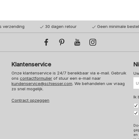
is verzending
30 dagen retour
Geen minimale beste
Klantenservice
N
Onze klantenservice is 24/7 bereikbaar via e-mail. Gebruik
Uw
ons
contactformulier
of stuur een e-mail naar
kundenservice@schiesser.com
. We behandelen uw vraag
zo snel mogelijk.
Ik
Contract opzeggen
Doo
ge
en 