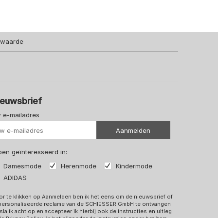
lwaarde
ieuwsbrief
 e-mailadres
Uw url
Aanmelden
 ben geïnteresseerd in:
Damesmode
Herenmode
Kindermode
ADIDAS
r te klikken op Aanmelden ben ik het eens om de nieuwsbrief of
personaliseerde reclame van de SCHIESSER GmbH te ontvangen
sla ik acht op en accepteer ik hierbij ook de instructies en uitleg