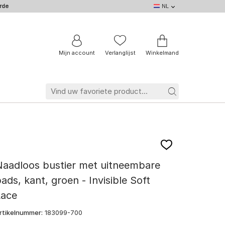
rde
NL
NL
DE
EN
IT
BE
FR
Mijn account
Verlanglijst
Winkelmand
Naadloos bustier met uitneembare
ads, kant, groen - Invisible Soft
Lace
rtikelnummer:
183099-700