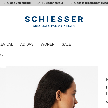
Gratis verzending
30 dagen retour
Geen minimale bestelwaa
REVIVAL
ADIDAS
WONEN
SALE
ble
p
A