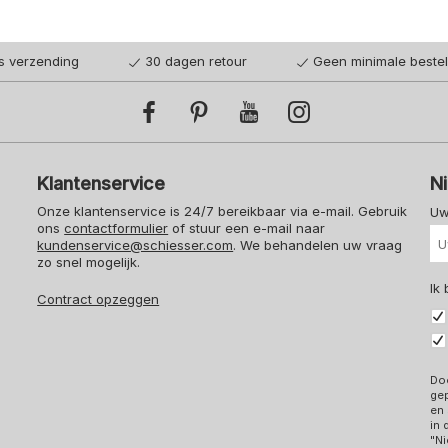
is verzending
30 dagen retour
Geen minimale beste
Klantenservice
N
Onze klantenservice is 24/7 bereikbaar via e-mail. Gebruik
Uw
ons
contactformulier
of stuur een e-mail naar
kundenservice@schiesser.com
. We behandelen uw vraag
zo snel mogelijk.
Ik
Contract opzeggen
Doo
ge
en 
in
"Ni