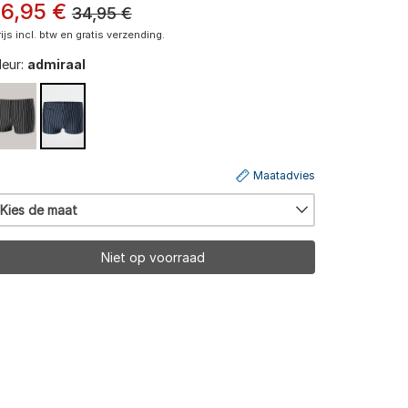
16
,
95
€
34,95
€
rijs incl. btw en gratis verzending.
leur:
admiraal
Maatadvies
Kies de maat
Niet op voorraad