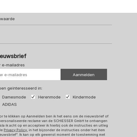
lwaarde
ieuwsbrief
 e-mailadres
Uw url
Aanmelden
 ben geïnteresseerd in:
Damesmode
Herenmode
Kindermode
ADIDAS
r te klikken op Aanmelden ben ik het eens om de nieuwsbrief of
personaliseerde reclame van de SCHIESSER GmbH te ontvangen
sla ik acht op en accepteer ik hierbij ook de instructies en uitleg
 de
Privacy Policy
, in het bijzonder de instructies onder het item
euwsbrief". Ik kan op elk gewenst moment de toestemming met