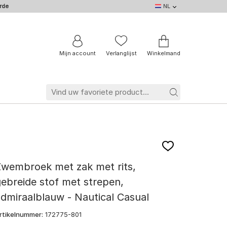
rde
NL
NL
DE
EN
IT
BE
FR
Mijn account
Verlanglijst
Winkelmand
Zwembroek met zak met rits,
ebreide stof met strepen,
dmiraalblauw - Nautical Casual
rtikelnummer:
172775-801