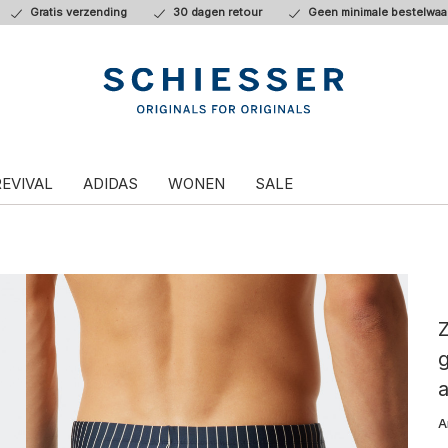
Gratis verzending
30 dagen retour
Geen minimale bestelwaa
REVIVAL
ADIDAS
WONEN
SALE
g
a
A