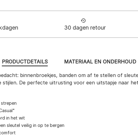
rkdagen
30 dagen retour
PRODUCTDETAILS
MATERIAAL EN ONDERHOUD
edacht: binnenbroekjes, banden om af te stellen of sleutel
 stijlen. De perfecte uitrusting voor een uitstapje naar 
 strepen
Casual"
rd in het wit
een sleutel veilig in op te bergen
gcomfort