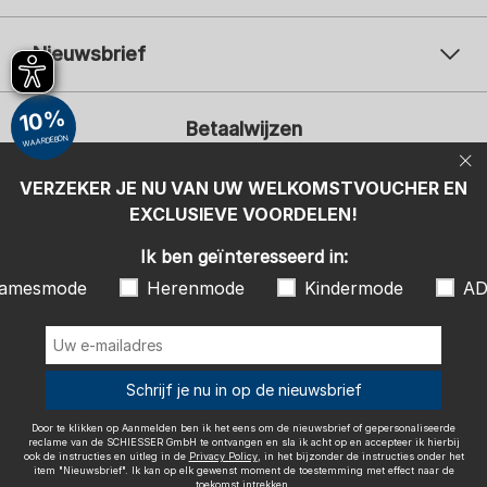
Nieuwsbrief
Uw e-mailadres
Uw 
10%
Betaalwijzen
Aanmelden
WAARDEBON
Ik ben geïnteresseerd in:
VERZEKER JE NU VAN UW WELKOMSTVOUCHER EN
EXCLUSIEVE VOORDELEN!
Damesmode
Herenmode
Kindermode
ADIDAS
Ik ben geïnteresseerd in:
Door te klikken op Aanmelden ben ik het eens om de nieuwsbrief of
amesmode
Herenmode
Kindermode
AD
gepersonaliseerde reclame van de SCHIESSER GmbH te ontvangen en
sla ik acht op en accepteer ik hierbij ook de instructies en uitleg in de
Wij bezorgen met
Privacy Policy
, in het bijzonder de instructies onder het item
"Nieuwsbrief". Ik kan op elk gewenst moment de toestemming met
effect naar de toekomst intrekken.
Schrijf je nu in op de nieuwsbrief
Door te klikken op Aanmelden ben ik het eens om de nieuwsbrief of gepersonaliseerde
reclame van de SCHIESSER GmbH te ontvangen en sla ik acht op en accepteer ik hierbij
ook de instructies en uitleg in de
Privacy Policy
, in het bijzonder de instructies onder het
item "Nieuwsbrief". Ik kan op elk gewenst moment de toestemming met effect naar de
Colofon
Algemene voorwaarden
Herroepingsrecht
toekomst intrekken.