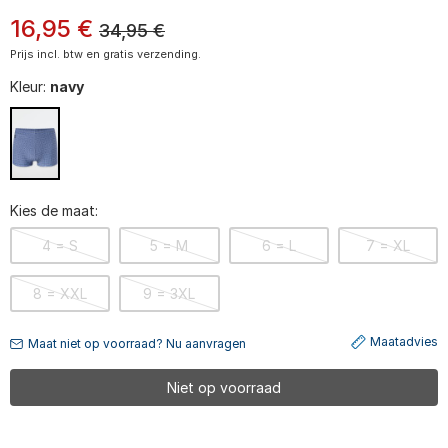
16
,
95
€
34,95
€
Prijs incl. btw en gratis verzending.
Kleur:
navy
Kies de maat:
4 = S
5 = M
6 = L
7 = XL
8 = XXL
9 = 3XL
Maatadvies
Maat niet op voorraad? Nu aanvragen
Niet op voorraad