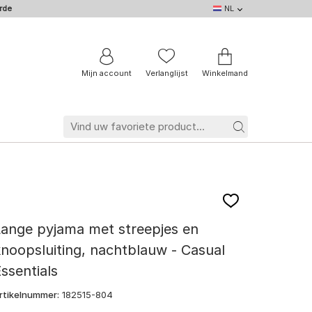
rde
NL
NL
DE
EN
IT
BE
FR
Mijn account
Verlanglijst
Winkelmand
ange pyjama met streepjes en
noopsluiting, nachtblauw - Casual
ssentials
rtikelnummer:
182515-804