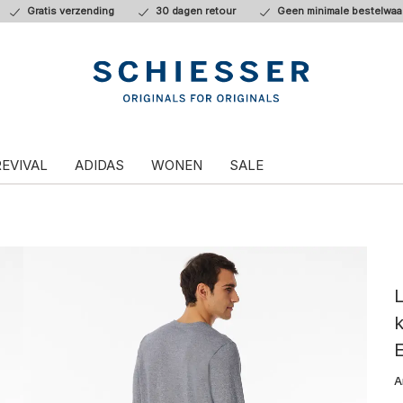
Gratis verzending
30 dagen retour
Geen minimale bestelwaa
REVIVAL
ADIDAS
WONEN
SALE
L
k
E
A