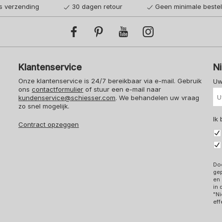
is verzending
30 dagen retour
Geen minimale beste
Klantenservice
N
Onze klantenservice is 24/7 bereikbaar via e-mail. Gebruik
Uw
ons
contactformulier
of stuur een e-mail naar
kundenservice@schiesser.com
. We behandelen uw vraag
zo snel mogelijk.
Ik
Contract opzeggen
Doo
ge
en 
in
"Ni
eff