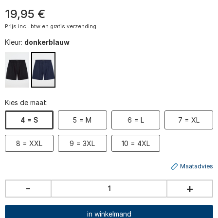
19
,
95
€
Prijs incl. btw en gratis verzending.
Kleur:
donkerblauw
Kies de maat:
4 = S
5 = M
6 = L
7 = XL
8 = XXL
9 = 3XL
10 = 4XL
Maatadvies
-
+
in winkelmand