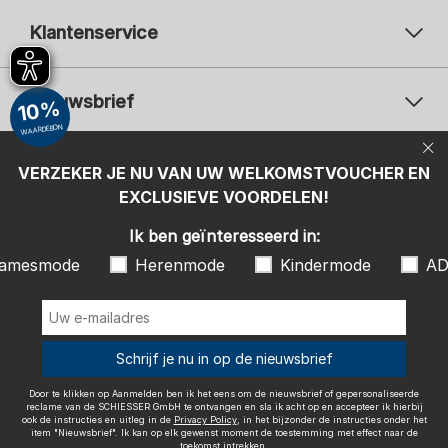
Klantenservice
Nieuwsbrief
10%
WAARDEBON
Uw e-mailadres
Uw 
Betaalwijzen
VERZEKER JE NU VAN UW WELKOMSTVOUCHER EN
Aanmelden
EXCLUSIEVE VOORDELEN!
Ik ben geïnteresseerd in:
Ik ben geïnteresseerd in:
Damesmode
Herenmode
Kindermode
amesmode
Herenmode
Kindermode
AD
ADIDAS
Door te klikken op Aanmelden ben ik het eens om de nieuwsbrief of
gepersonaliseerde reclame van de SCHIESSER GmbH te ontvangen en
sla ik acht op en accepteer ik hierbij ook de instructies en uitleg in de
Wij bezorgen met
Schrijf je nu in op de nieuwsbrief
Privacy Policy
, in het bijzonder de instructies onder het item
"Nieuwsbrief". Ik kan op elk gewenst moment de toestemming met
effect naar de toekomst intrekken.
Door te klikken op Aanmelden ben ik het eens om de nieuwsbrief of gepersonaliseerde
reclame van de SCHIESSER GmbH te ontvangen en sla ik acht op en accepteer ik hierbij
ook de instructies en uitleg in de
Privacy Policy
, in het bijzonder de instructies onder het
item "Nieuwsbrief". Ik kan op elk gewenst moment de toestemming met effect naar de
toekomst intrekken.