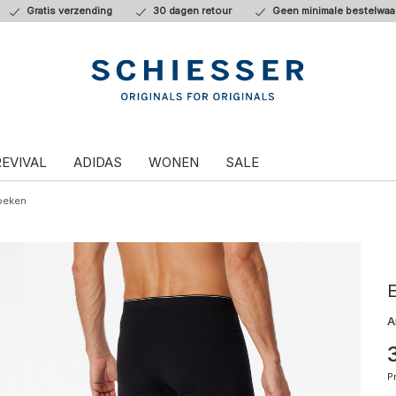
Gratis verzending
30 dagen retour
Geen minimale bestelwaa
REVIVAL
ADIDAS
WONEN
SALE
oeken
E
A
P