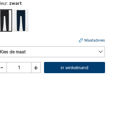
leur:
zwart
Maatadvies
Kies de maat
-
+
in winkelmand