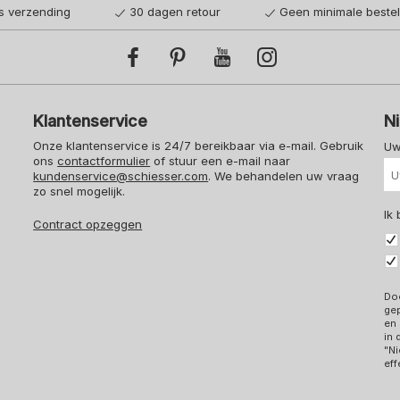
is verzending
30 dagen retour
Geen minimale beste
Klantenservice
N
Onze klantenservice is 24/7 bereikbaar via e-mail. Gebruik
Uw
ons
contactformulier
of stuur een e-mail naar
kundenservice@schiesser.com
. We behandelen uw vraag
zo snel mogelijk.
Ik
Contract opzeggen
Doo
ge
en 
in
"Ni
eff