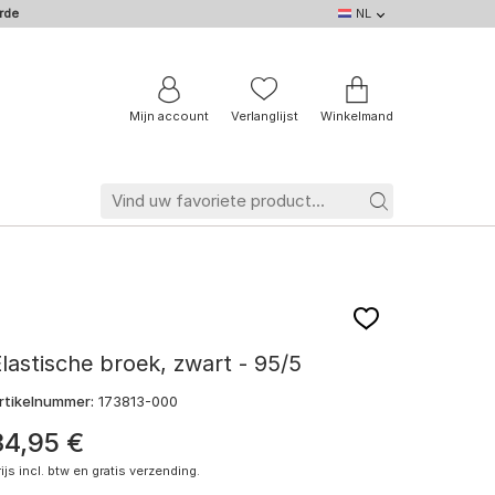
rde
NL
NL
DE
EN
IT
BE
FR
Mijn account
Verlanglijst
Winkelmand
lastische broek, zwart - 95/5
rtikelnummer:
173813-000
34
,
95
€
rijs incl. btw en gratis verzending.