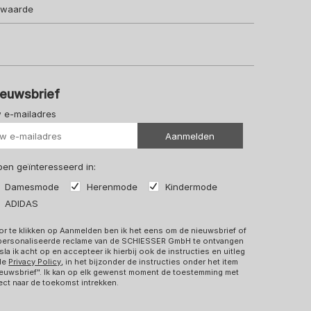
lwaarde
ieuwsbrief
 e-mailadres
Uw url
Aanmelden
 ben geïnteresseerd in:
Damesmode
Herenmode
Kindermode
ADIDAS
r te klikken op Aanmelden ben ik het eens om de nieuwsbrief of
personaliseerde reclame van de SCHIESSER GmbH te ontvangen
sla ik acht op en accepteer ik hierbij ook de instructies en uitleg
 de
Privacy Policy
, in het bijzonder de instructies onder het item
euwsbrief". Ik kan op elk gewenst moment de toestemming met
ect naar de toekomst intrekken.