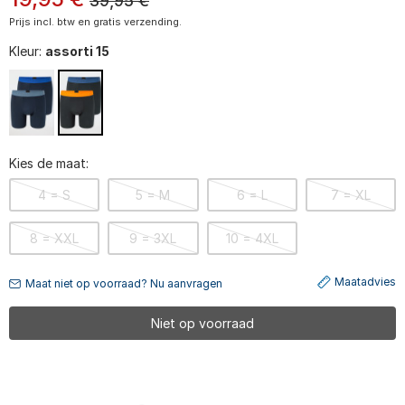
39,95
€
Prijs incl. btw en gratis verzending.
Kleur:
assorti 15
Kies de maat:
4 = S
5 = M
6 = L
7 = XL
8 = XXL
9 = 3XL
10 = 4XL
Maatadvies
Maat niet op voorraad? Nu aanvragen
Niet op voorraad