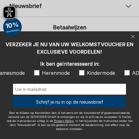
Nieuwsbrief
Uw e-mailadres
Uw 
10%
Betaalwijzen
Aanmelden
WAARDEBON
Ik ben geïnteresseerd in:
VERZEKER JE NU VAN UW WELKOMSTVOUCHER EN
EXCLUSIEVE VOORDELEN!
Damesmode
Herenmode
Kindermode
ADIDAS
Ik ben geïnteresseerd in:
Door te klikken op Aanmelden ben ik het eens om de nieuwsbrief of
amesmode
Herenmode
Kindermode
AD
gepersonaliseerde reclame van de SCHIESSER GmbH te ontvangen en
sla ik acht op en accepteer ik hierbij ook de instructies en uitleg in de
Wij bezorgen met
Privacy Policy
, in het bijzonder de instructies onder het item
"Nieuwsbrief". Ik kan op elk gewenst moment de toestemming met
effect naar de toekomst intrekken.
Schrijf je nu in op de nieuwsbrief
Door te klikken op Aanmelden ben ik het eens om de nieuwsbrief of gepersonaliseerde
reclame van de SCHIESSER GmbH te ontvangen en sla ik acht op en accepteer ik hierbij
ook de instructies en uitleg in de
Privacy Policy
, in het bijzonder de instructies onder het
item "Nieuwsbrief". Ik kan op elk gewenst moment de toestemming met effect naar de
Colofon
Algemene voorwaarden
Herroepingsrecht
toekomst intrekken.
Gegevensbescherming / Privacybeleid
Accessibility