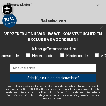
Nieuwsbrief
Uw e-mailadres
Uw 
10%
Betaalwijzen
Aanmelden
WAARDEBON
Ik ben geïnteresseerd in:
VERZEKER JE NU VAN UW WELKOMSTVOUCHER EN
EXCLUSIEVE VOORDELEN!
Damesmode
Herenmode
Kindermode
ADIDAS
Ik ben geïnteresseerd in:
Door te klikken op Aanmelden ben ik het eens om de nieuwsbrief of
amesmode
Herenmode
Kindermode
AD
gepersonaliseerde reclame van de SCHIESSER GmbH te ontvangen en
sla ik acht op en accepteer ik hierbij ook de instructies en uitleg in de
Wij bezorgen met
Privacy Policy
, in het bijzonder de instructies onder het item
"Nieuwsbrief". Ik kan op elk gewenst moment de toestemming met
effect naar de toekomst intrekken.
Schrijf je nu in op de nieuwsbrief
Door te klikken op Aanmelden ben ik het eens om de nieuwsbrief of gepersonaliseerde
reclame van de SCHIESSER GmbH te ontvangen en sla ik acht op en accepteer ik hierbij
ook de instructies en uitleg in de
Privacy Policy
, in het bijzonder de instructies onder het
item "Nieuwsbrief". Ik kan op elk gewenst moment de toestemming met effect naar de
Colofon
Algemene voorwaarden
Herroepingsrecht
toekomst intrekken.
Gegevensbescherming / Privacybeleid
Accessibility