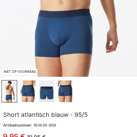
NIET OP VOORRAAD
Short atlantisch blauw - 95/5
Artikelnummer:
183636-899
9
,
95
€