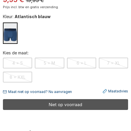
19,95
€
Prijs incl. btw en gratis verzending.
Kleur:
Atlantisch blauw
Kies de maat:
4 = S
5 = M
6 = L
7 = XL
8 = XXL
Maatadvies
Maat niet op voorraad? Nu aanvragen
Niet op voorraad