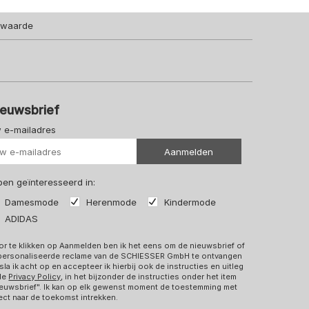
lwaarde
ieuwsbrief
 e-mailadres
Uw url
Aanmelden
 ben geïnteresseerd in:
Damesmode
Herenmode
Kindermode
ADIDAS
r te klikken op Aanmelden ben ik het eens om de nieuwsbrief of
personaliseerde reclame van de SCHIESSER GmbH te ontvangen
sla ik acht op en accepteer ik hierbij ook de instructies en uitleg
 de
Privacy Policy
, in het bijzonder de instructies onder het item
euwsbrief". Ik kan op elk gewenst moment de toestemming met
ect naar de toekomst intrekken.