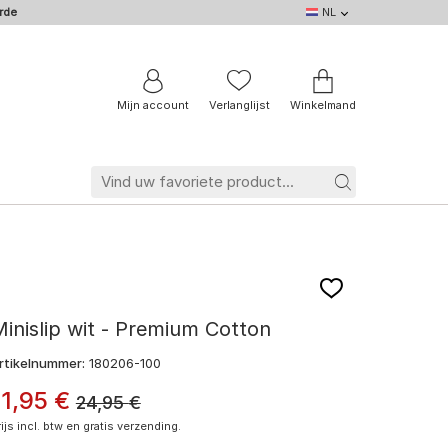
rde
NL
NL
DE
EN
IT
BE
FR
Mijn account
Verlanglijst
Winkelmand
inislip wit - Premium Cotton
rtikelnummer:
180206-100
11
,
95
€
24,95
€
rijs incl. btw en gratis verzending.