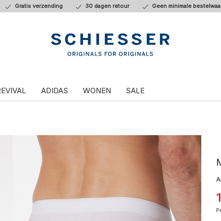
Gratis verzending
30 dagen retour
Geen minimale bestelwaa
REVIVAL
ADIDAS
WONEN
SALE
M
A
P