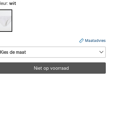
leur:
wit
Maatadvies
Kies de maat
Niet op voorraad