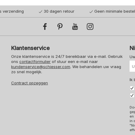
is verzending
30 dagen retour
Geen minimale beste
Klantenservice
N
Onze klantenservice is 24/7 bereikbaar via e-mail. Gebruik
Uw
ons
contactformulier
of stuur een e-mail naar
kundenservice@schiesser.com
. We behandelen uw vraag
zo snel mogelijk.
Ik
Contract opzeggen
Doo
ge
en 
in
"Ni
eff