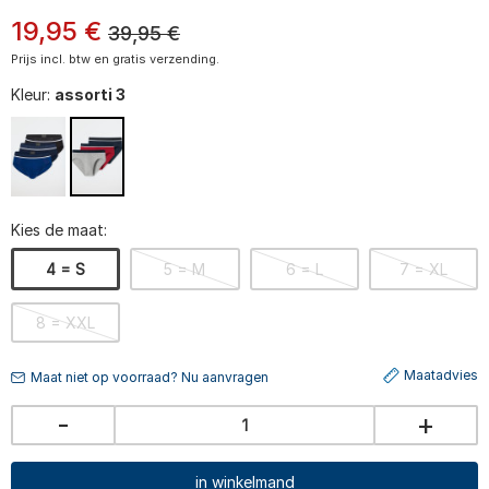
19
,
95
€
39,95
€
Prijs incl. btw en gratis verzending.
Kleur:
assorti 3
Kies de maat:
4 = S
5 = M
6 = L
7 = XL
8 = XXL
Maatadvies
Maat niet op voorraad? Nu aanvragen
-
+
in winkelmand