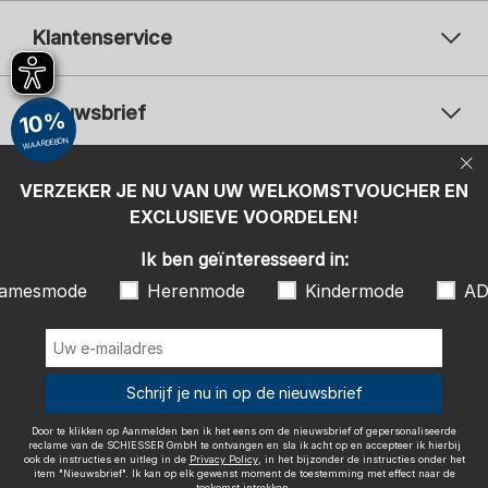
Klantenservice
Nieuwsbrief
10%
WAARDEBON
Uw e-mailadres
Uw 
Betaalwijzen
VERZEKER JE NU VAN UW WELKOMSTVOUCHER EN
Aanmelden
EXCLUSIEVE VOORDELEN!
Ik ben geïnteresseerd in:
Ik ben geïnteresseerd in:
Damesmode
Herenmode
Kindermode
amesmode
Herenmode
Kindermode
AD
ADIDAS
Door te klikken op Aanmelden ben ik het eens om de nieuwsbrief of
gepersonaliseerde reclame van de SCHIESSER GmbH te ontvangen en
sla ik acht op en accepteer ik hierbij ook de instructies en uitleg in de
Wij bezorgen met
Schrijf je nu in op de nieuwsbrief
Privacy Policy
, in het bijzonder de instructies onder het item
"Nieuwsbrief". Ik kan op elk gewenst moment de toestemming met
effect naar de toekomst intrekken.
Door te klikken op Aanmelden ben ik het eens om de nieuwsbrief of gepersonaliseerde
reclame van de SCHIESSER GmbH te ontvangen en sla ik acht op en accepteer ik hierbij
ook de instructies en uitleg in de
Privacy Policy
, in het bijzonder de instructies onder het
item "Nieuwsbrief". Ik kan op elk gewenst moment de toestemming met effect naar de
toekomst intrekken.