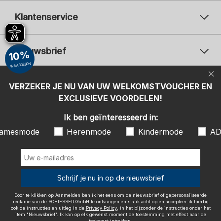
Klantenservice
Nieuwsbrief
10%
WAARDEBON
Uw e-mailadres
Uw 
Betaalwijzen
VERZEKER JE NU VAN UW WELKOMSTVOUCHER EN
Aanmelden
EXCLUSIEVE VOORDELEN!
Ik ben geïnteresseerd in:
Ik ben geïnteresseerd in:
Damesmode
Herenmode
Kindermode
amesmode
Herenmode
Kindermode
AD
ADIDAS
Door te klikken op Aanmelden ben ik het eens om de nieuwsbrief of
gepersonaliseerde reclame van de SCHIESSER GmbH te ontvangen en
sla ik acht op en accepteer ik hierbij ook de instructies en uitleg in de
Wij bezorgen met
Schrijf je nu in op de nieuwsbrief
Privacy Policy
, in het bijzonder de instructies onder het item
"Nieuwsbrief". Ik kan op elk gewenst moment de toestemming met
effect naar de toekomst intrekken.
Door te klikken op Aanmelden ben ik het eens om de nieuwsbrief of gepersonaliseerde
reclame van de SCHIESSER GmbH te ontvangen en sla ik acht op en accepteer ik hierbij
ook de instructies en uitleg in de
Privacy Policy
, in het bijzonder de instructies onder het
item "Nieuwsbrief". Ik kan op elk gewenst moment de toestemming met effect naar de
toekomst intrekken.