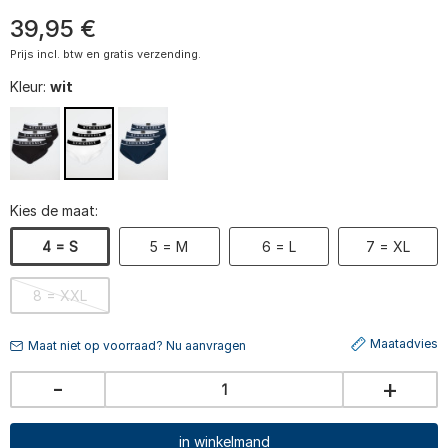
39
,
95
€
Prijs incl. btw en gratis verzending.
Kleur:
wit
Kies de maat:
4 = S
5 = M
6 = L
7 = XL
8 = XXL
Maatadvies
Maat niet op voorraad? Nu aanvragen
-
+
in winkelmand