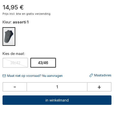
14
,
95
€
Prijs incl. btw en gratis verzending.
Kleur:
assorti 1
Kies de maat:
39/42
43/46
Maatadvies
Maat niet op voorraad? Nu aanvragen
-
+
in winkelmand