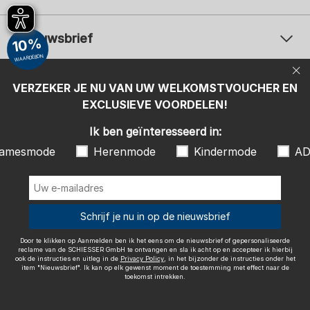
Nieuwsbrief
10%
WAARDEBON
Uw e-mailadres
Uw 
Betaalwijzen
VERZEKER JE NU VAN UW WELKOMSTVOUCHER EN
Aanmelden
EXCLUSIEVE VOORDELEN!
Ik ben geïnteresseerd in:
Ik ben geïnteresseerd in:
Damesmode
Herenmode
Kindermode
amesmode
Herenmode
Kindermode
AD
ADIDAS
Door te klikken op Aanmelden ben ik het eens om de nieuwsbrief of
gepersonaliseerde reclame van de SCHIESSER GmbH te ontvangen en
sla ik acht op en accepteer ik hierbij ook de instructies en uitleg in de
Wij bezorgen met
Schrijf je nu in op de nieuwsbrief
Privacy Policy
, in het bijzonder de instructies onder het item
"Nieuwsbrief". Ik kan op elk gewenst moment de toestemming met
effect naar de toekomst intrekken.
Door te klikken op Aanmelden ben ik het eens om de nieuwsbrief of gepersonaliseerde
reclame van de SCHIESSER GmbH te ontvangen en sla ik acht op en accepteer ik hierbij
ook de instructies en uitleg in de
Privacy Policy
, in het bijzonder de instructies onder het
item "Nieuwsbrief". Ik kan op elk gewenst moment de toestemming met effect naar de
toekomst intrekken.
Colofon
Algemene voorwaarden
Herroepingsrecht