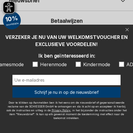
Nieuwsbrief
Uw e-mailadres
Uw 
10%
Betaalwijzen
Aanmelden
WAARDEBON
Ik ben geïnteresseerd in:
VERZEKER JE NU VAN UW WELKOMSTVOUCHER EN
EXCLUSIEVE VOORDELEN!
Damesmode
Herenmode
Kindermode
ADIDAS
Ik ben geïnteresseerd in:
Door te klikken op Aanmelden ben ik het eens om de nieuwsbrief of
amesmode
Herenmode
Kindermode
AD
gepersonaliseerde reclame van de SCHIESSER GmbH te ontvangen en
sla ik acht op en accepteer ik hierbij ook de instructies en uitleg in de
Wij bezorgen met
Privacy Policy
, in het bijzonder de instructies onder het item
"Nieuwsbrief". Ik kan op elk gewenst moment de toestemming met
effect naar de toekomst intrekken.
Schrijf je nu in op de nieuwsbrief
Door te klikken op Aanmelden ben ik het eens om de nieuwsbrief of gepersonaliseerde
reclame van de SCHIESSER GmbH te ontvangen en sla ik acht op en accepteer ik hierbij
ook de instructies en uitleg in de
Privacy Policy
, in het bijzonder de instructies onder het
item "Nieuwsbrief". Ik kan op elk gewenst moment de toestemming met effect naar de
Colofon
Algemene voorwaarden
Herroepingsrecht
toekomst intrekken.
Gegevensbescherming / Privacybeleid
Accessibility
© SCHIESSER 2026.