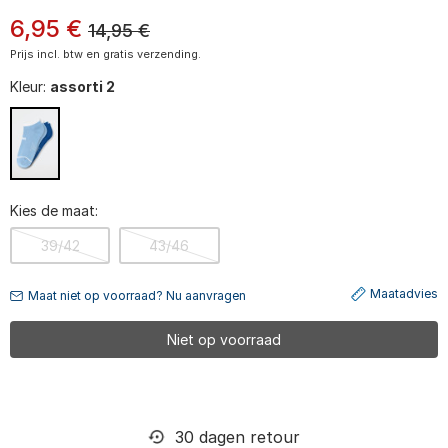
6
,
95
€
14,95
€
Prijs incl. btw en gratis verzending.
Kleur:
assorti 2
Kies de maat:
39/42
43/46
Maatadvies
Maat niet op voorraad? Nu aanvragen
Niet op voorraad
30 dagen retour