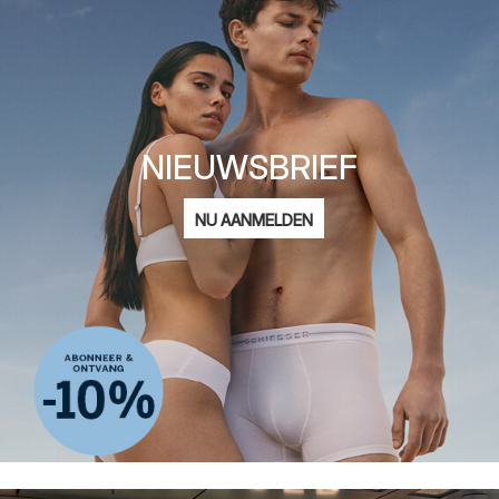
NIEUWSBRIEF
E-
NU AANMELDEN
mailadres
Ik ben geïnteresseerd in:
Damesmode
Herenmode
Kindermode
ADIDAS
Privacy Policy