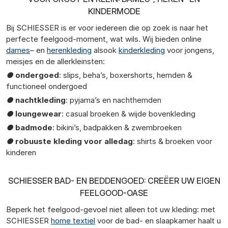
KINDERMODE
Bij SCHIESSER is er voor iedereen die op zoek is naar het
perfecte feelgood-moment, wat wils. Wij bieden online
dames
– en
herenkleding
alsook
kinderkleding
voor jongens,
meisjes en de allerkleinsten:
●
ondergoed
: slips, beha’s, boxershorts, hemden &
functioneel ondergoed
●
nachtkleding
: pyjama’s en nachthemden
●
loungewear
: casual broeken & wijde bovenkleding
●
badmode
: bikini’s, badpakken & zwembroeken
●
robuuste kleding voor alledag
: shirts & broeken voor
kinderen
SCHIESSER BAD- EN BEDDENGOED: CREËER UW EIGEN
FEELGOOD-OASE
Beperk het feelgood-gevoel niet alleen tot uw kleding: met
SCHIESSER
home textiel
voor de bad- en slaapkamer haalt u