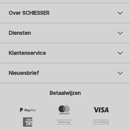
Over SCHIESSER
Diensten
Klantenservice
Nieuwsbrief
Uw e-mailadres
Uw 
Betaalwijzen
Aanmelden
Ik ben geïnteresseerd in:
Damesmode
Herenmode
Kindermode
ADIDAS