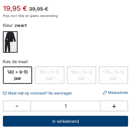
19
,
95
€
39,95
€
Prijs incl. btw en gratis verzending.
Kleur:
zwart
Kies de maat:
140 = 9-10
152 = 11-12
164 = 13-14
176 = 15-16
jaar
jaar
jaar
jaar
Maatadvies
Maat niet op voorraad? Nu aanvragen
-
+
in winkelmand