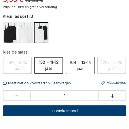
19,95
€
Prijs incl. btw en gratis verzending.
Kleur:
assorti 3
Kies de maat:
140 = 9-10
152 = 11-12
164 = 13-14
176 = 15-16
jaar
jaar
jaar
jaar
Maatadvies
Maat niet op voorraad? Nu aanvragen
-
+
in winkelmand