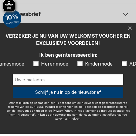
Nieuwsbrief
10%
WAARDEBON
Uw e-mailadres
Uw 
Betaalwijzen
VERZEKER JE NU VAN UW WELKOMSTVOUCHER EN
Aanmelden
EXCLUSIEVE VOORDELEN!
Ik ben geïnteresseerd in:
Ik ben geïnteresseerd in:
Damesmode
Herenmode
Kindermode
amesmode
Herenmode
Kindermode
AD
ADIDAS
Door te klikken op Aanmelden ben ik het eens om de nieuwsbrief of
gepersonaliseerde reclame van de SCHIESSER GmbH te ontvangen en
sla ik acht op en accepteer ik hierbij ook de instructies en uitleg in de
Wij bezorgen met
Schrijf je nu in op de nieuwsbrief
Privacy Policy
, in het bijzonder de instructies onder het item
"Nieuwsbrief". Ik kan op elk gewenst moment de toestemming met
effect naar de toekomst intrekken.
Door te klikken op Aanmelden ben ik het eens om de nieuwsbrief of gepersonaliseerde
reclame van de SCHIESSER GmbH te ontvangen en sla ik acht op en accepteer ik hierbij
ook de instructies en uitleg in de
Privacy Policy
, in het bijzonder de instructies onder het
item "Nieuwsbrief". Ik kan op elk gewenst moment de toestemming met effect naar de
toekomst intrekken.
Colofon
Algemene voorwaarden
Herroepingsrecht