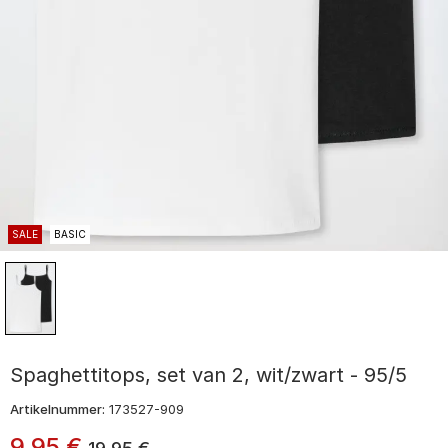
SALE
BASIC
Spaghettitops, set van 2, wit/zwart - 95/5
Artikelnummer:
173527-909
9
,
95
€