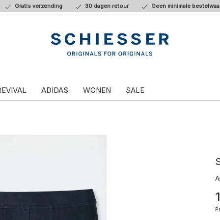
Gratis verzending
30 dagen retour
Geen minimale bestelwaa
REVIVAL
ADIDAS
WONEN
SALE
S
A
P