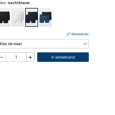
leur:
nachtblauw
Maatadvies
Kies de maat
-
+
in winkelmand