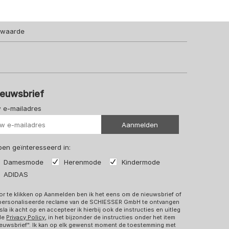
lwaarde
ieuwsbrief
 e-mailadres
Uw url
Aanmelden
 ben geïnteresseerd in:
Damesmode
Herenmode
Kindermode
ADIDAS
r te klikken op Aanmelden ben ik het eens om de nieuwsbrief of
personaliseerde reclame van de SCHIESSER GmbH te ontvangen
sla ik acht op en accepteer ik hierbij ook de instructies en uitleg
 de
Privacy Policy
, in het bijzonder de instructies onder het item
euwsbrief". Ik kan op elk gewenst moment de toestemming met