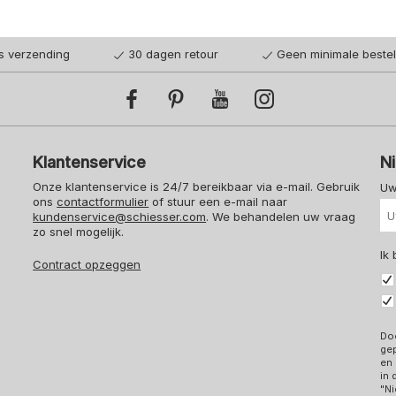
is verzending
30 dagen retour
Geen minimale beste
Klantenservice
N
Onze klantenservice is 24/7 bereikbaar via e-mail. Gebruik
Uw
ons
contactformulier
of stuur een e-mail naar
kundenservice@schiesser.com
. We behandelen uw vraag
zo snel mogelijk.
Ik
Contract opzeggen
Doo
ge
en 
in
"Ni