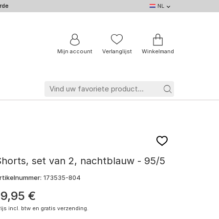
rde
NL
NL
DE
EN
IT
BE
FR
Mijn account
Verlanglijst
Winkelmand
horts, set van 2, nachtblauw - 95/5
rtikelnummer:
173535-804
19
,
95
€
rijs incl. btw en gratis verzending.