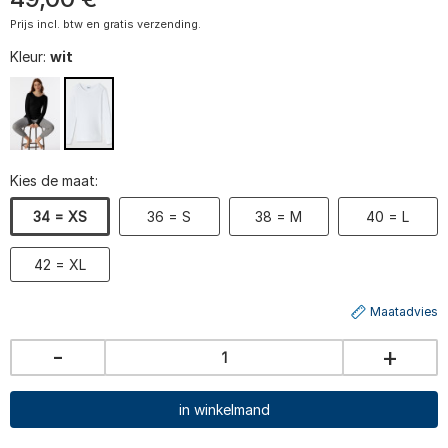
Prijs incl. btw en gratis verzending.
Kleur:
wit
Kies de maat:
34 = XS
36 = S
38 = M
40 = L
42 = XL
Maatadvies
-
+
in winkelmand