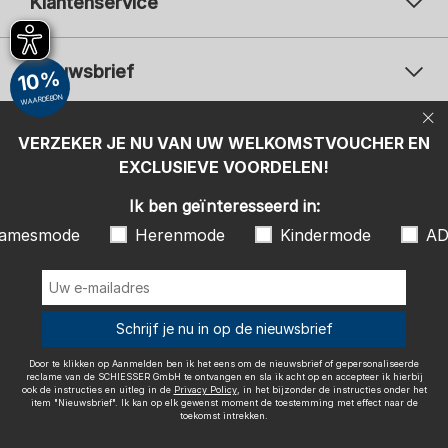
Klantenservice
Nieuwsbrief
10%
WAARDEBON
Uw e-mailadres
Uw 
Betaalwijzen
VERZEKER JE NU VAN UW WELKOMSTVOUCHER EN
Aanmelden
EXCLUSIEVE VOORDELEN!
Ik ben geïnteresseerd in:
Ik ben geïnteresseerd in:
Damesmode
Herenmode
Kindermode
amesmode
Herenmode
Kindermode
AD
ADIDAS
Door te klikken op Aanmelden ben ik het eens om de nieuwsbrief of
gepersonaliseerde reclame van de SCHIESSER GmbH te ontvangen en
sla ik acht op en accepteer ik hierbij ook de instructies en uitleg in de
Wij bezorgen met
Schrijf je nu in op de nieuwsbrief
Privacy Policy
, in het bijzonder de instructies onder het item
"Nieuwsbrief". Ik kan op elk gewenst moment de toestemming met
effect naar de toekomst intrekken.
Door te klikken op Aanmelden ben ik het eens om de nieuwsbrief of gepersonaliseerde
reclame van de SCHIESSER GmbH te ontvangen en sla ik acht op en accepteer ik hierbij
ook de instructies en uitleg in de
Privacy Policy
, in het bijzonder de instructies onder het
item "Nieuwsbrief". Ik kan op elk gewenst moment de toestemming met effect naar de
toekomst intrekken.