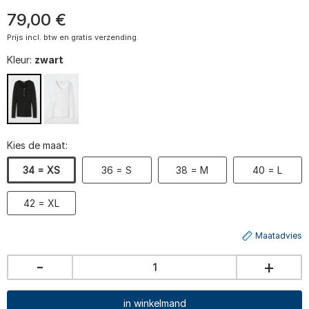
79
,
00
€
Prijs incl. btw en gratis verzending.
Kleur:
zwart
Kies de maat:
34 = XS
36 = S
38 = M
40 = L
42 = XL
Maatadvies
-
+
in winkelmand