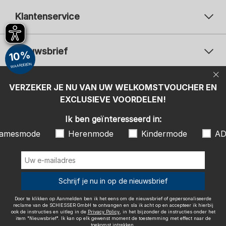
Klantenservice
Nieuwsbrief
10%
WAARDEBON
Uw e-mailadres
Uw 
Betaalwijzen
VERZEKER JE NU VAN UW WELKOMSTVOUCHER EN
Aanmelden
EXCLUSIEVE VOORDELEN!
Ik ben geïnteresseerd in:
Ik ben geïnteresseerd in:
Damesmode
Herenmode
Kindermode
amesmode
Herenmode
Kindermode
AD
ADIDAS
Door te klikken op Aanmelden ben ik het eens om de nieuwsbrief of
gepersonaliseerde reclame van de SCHIESSER GmbH te ontvangen en
sla ik acht op en accepteer ik hierbij ook de instructies en uitleg in de
Wij bezorgen met
Schrijf je nu in op de nieuwsbrief
Privacy Policy
, in het bijzonder de instructies onder het item
"Nieuwsbrief". Ik kan op elk gewenst moment de toestemming met
effect naar de toekomst intrekken.
Door te klikken op Aanmelden ben ik het eens om de nieuwsbrief of gepersonaliseerde
reclame van de SCHIESSER GmbH te ontvangen en sla ik acht op en accepteer ik hierbij
ook de instructies en uitleg in de
Privacy Policy
, in het bijzonder de instructies onder het
item "Nieuwsbrief". Ik kan op elk gewenst moment de toestemming met effect naar de
toekomst intrekken.