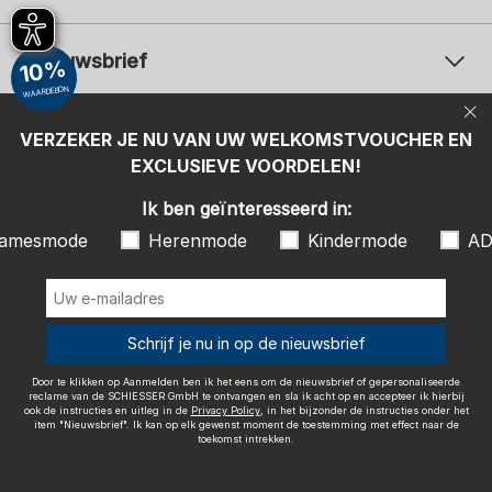
Nieuwsbrief
10%
WAARDEBON
Uw e-mailadres
Uw 
Betaalwijzen
VERZEKER JE NU VAN UW WELKOMSTVOUCHER EN
Aanmelden
EXCLUSIEVE VOORDELEN!
Ik ben geïnteresseerd in:
Ik ben geïnteresseerd in:
Damesmode
Herenmode
Kindermode
amesmode
Herenmode
Kindermode
AD
ADIDAS
Door te klikken op Aanmelden ben ik het eens om de nieuwsbrief of
gepersonaliseerde reclame van de SCHIESSER GmbH te ontvangen en
sla ik acht op en accepteer ik hierbij ook de instructies en uitleg in de
Wij bezorgen met
Schrijf je nu in op de nieuwsbrief
Privacy Policy
, in het bijzonder de instructies onder het item
"Nieuwsbrief". Ik kan op elk gewenst moment de toestemming met
effect naar de toekomst intrekken.
Door te klikken op Aanmelden ben ik het eens om de nieuwsbrief of gepersonaliseerde
reclame van de SCHIESSER GmbH te ontvangen en sla ik acht op en accepteer ik hierbij
ook de instructies en uitleg in de
Privacy Policy
, in het bijzonder de instructies onder het
item "Nieuwsbrief". Ik kan op elk gewenst moment de toestemming met effect naar de
toekomst intrekken.
Colofon
Algemene voorwaarden
Herroepingsrecht