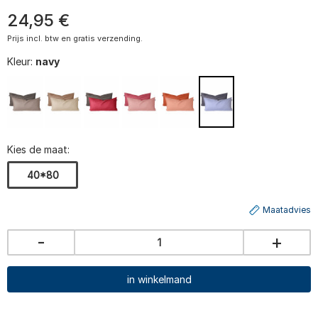
24
,
95
€
Prijs incl. btw en gratis verzending.
Kleur:
navy
Kies de maat:
40*80
Maatadvies
-
+
in winkelmand