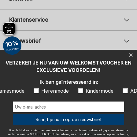
Klantenservice
Nieuwsbrief
10%
WAARDEBON
Uw e-mailadres
Uw 
Betaalwijzen
VERZEKER JE NU VAN UW WELKOMSTVOUCHER EN
Aanmelden
EXCLUSIEVE VOORDELEN!
Ik ben geïnteresseerd in:
Ik ben geïnteresseerd in:
Damesmode
Herenmode
Kindermode
amesmode
Herenmode
Kindermode
AD
ADIDAS
Door te klikken op Aanmelden ben ik het eens om de nieuwsbrief of
gepersonaliseerde reclame van de SCHIESSER GmbH te ontvangen en
sla ik acht op en accepteer ik hierbij ook de instructies en uitleg in de
Wij bezorgen met
Schrijf je nu in op de nieuwsbrief
Privacy Policy
, in het bijzonder de instructies onder het item
"Nieuwsbrief". Ik kan op elk gewenst moment de toestemming met
effect naar de toekomst intrekken.
Door te klikken op Aanmelden ben ik het eens om de nieuwsbrief of gepersonaliseerde
reclame van de SCHIESSER GmbH te ontvangen en sla ik acht op en accepteer ik hierbij