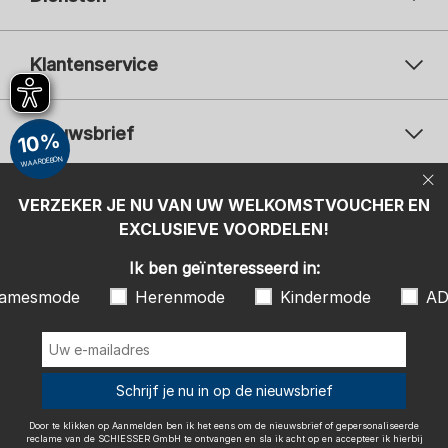
Klantenservice
Nieuwsbrief
10%
WAARDEBON
Uw e-mailadres
Uw 
Betaalwijzen
VERZEKER JE NU VAN UW WELKOMSTVOUCHER EN
Aanmelden
EXCLUSIEVE VOORDELEN!
Ik ben geïnteresseerd in:
Ik ben geïnteresseerd in:
Damesmode
Herenmode
Kindermode
amesmode
Herenmode
Kindermode
AD
ADIDAS
Door te klikken op Aanmelden ben ik het eens om de nieuwsbrief of
gepersonaliseerde reclame van de SCHIESSER GmbH te ontvangen en
sla ik acht op en accepteer ik hierbij ook de instructies en uitleg in de
Wij bezorgen met
Schrijf je nu in op de nieuwsbrief
Privacy Policy
, in het bijzonder de instructies onder het item
"Nieuwsbrief". Ik kan op elk gewenst moment de toestemming met
effect naar de toekomst intrekken.
Door te klikken op Aanmelden ben ik het eens om de nieuwsbrief of gepersonaliseerde
reclame van de SCHIESSER GmbH te ontvangen en sla ik acht op en accepteer ik hierbij