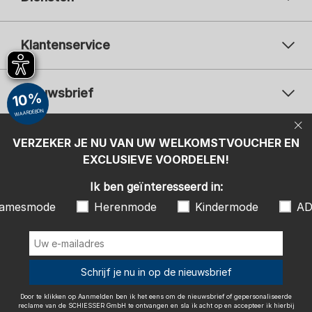
Klantenservice
Nieuwsbrief
10%
WAARDEBON
Uw e-mailadres
Uw 
Betaalwijzen
VERZEKER JE NU VAN UW WELKOMSTVOUCHER EN
Aanmelden
EXCLUSIEVE VOORDELEN!
Ik ben geïnteresseerd in:
Ik ben geïnteresseerd in:
Damesmode
Herenmode
Kindermode
amesmode
Herenmode
Kindermode
AD
ADIDAS
Door te klikken op Aanmelden ben ik het eens om de nieuwsbrief of
gepersonaliseerde reclame van de SCHIESSER GmbH te ontvangen en
sla ik acht op en accepteer ik hierbij ook de instructies en uitleg in de
Wij bezorgen met
Schrijf je nu in op de nieuwsbrief
Privacy Policy
, in het bijzonder de instructies onder het item
"Nieuwsbrief". Ik kan op elk gewenst moment de toestemming met
effect naar de toekomst intrekken.
Door te klikken op Aanmelden ben ik het eens om de nieuwsbrief of gepersonaliseerde
reclame van de SCHIESSER GmbH te ontvangen en sla ik acht op en accepteer ik hierbij