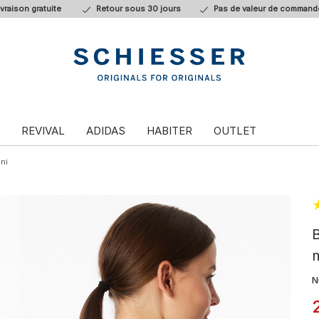
ivraison gratuite
Retour sous 30 jours
Pas de valeur de command
REVIVAL
ADIDAS
HABITER
OUTLET
ini
B
m
N