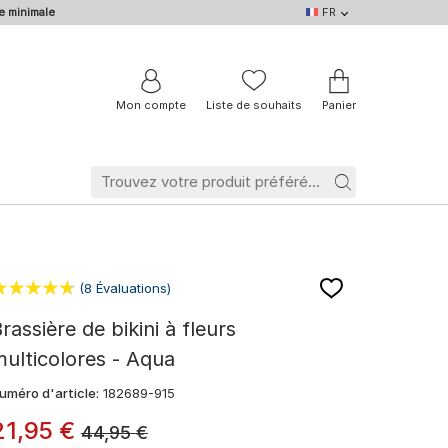
e minimale
FR
FR
DE
EN
IT
NL
BE
Mon compte
Liste de souhaits
Panier
(8 Évaluations)
rassière de bikini à fleurs
ulticolores - Aqua
uméro d'article:
182689-915
21
,
95
€
44,95
€