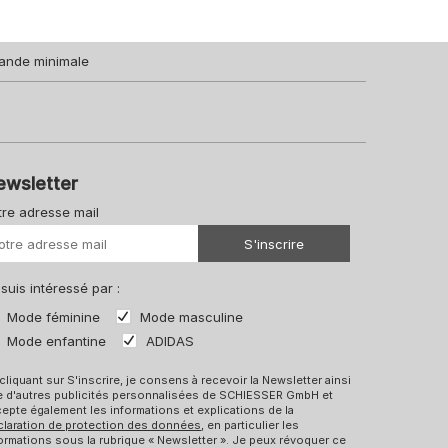
ande minimale
ewsletter
tre adresse mail
Votre URL
S'inscrire
 suis intéressé par :
Mode féminine
Mode masculine
Mode enfantine
ADIDAS
cliquant sur S'inscrire, je consens à recevoir la Newsletter ainsi
e d'autres publicités personnalisées de SCHIESSER GmbH et
epte également les informations et explications de la
claration de protection des données
, en particulier les
ormations sous la rubrique « Newsletter ». Je peux révoquer ce