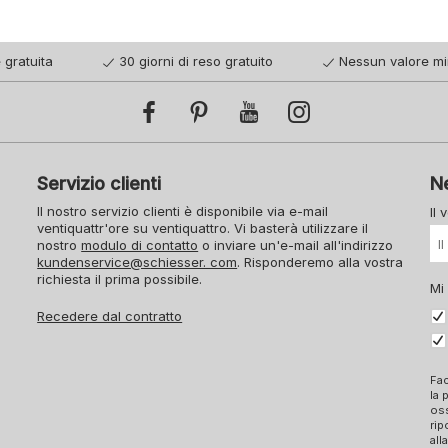
 gratuita
30 giorni di reso gratuito
Nessun valore mi
Servizio clienti
N
Il nostro servizio clienti è disponibile via e-mail
Il 
ventiquattr'ore su ventiquattro. Vi basterà utilizzare il
nostro
modulo di contatto
o inviare un'e-mail all'indirizzo
kundenservice@schiesser. com
. Risponderemo alla vostra
richiesta il prima possibile.
Mi
Recedere dal contratto
Fac
la 
oss
rip
all