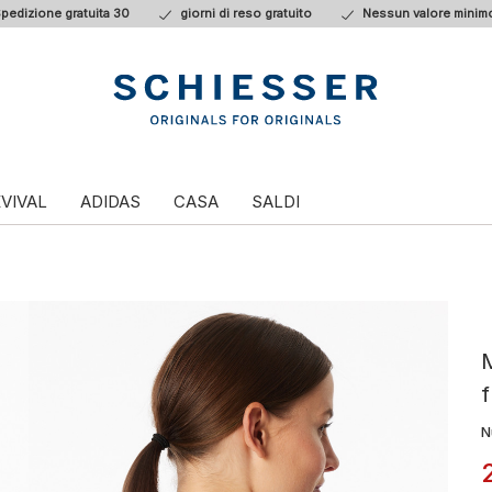
pedizione gratuita 30
giorni di reso gratuito
Nessun valore minimo
VIVAL
ADIDAS
CASA
SALDI
M
f
N