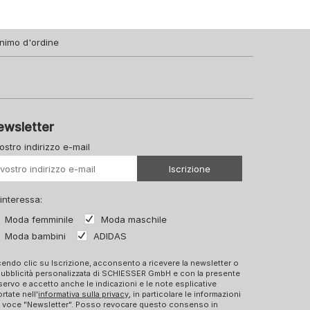
nimo d'ordine
ewsletter
vostro indirizzo e-mail
Il vostro Url
Iscrizione
 interessa:
Moda femminile
Moda maschile
Moda bambini
ADIDAS
endo clic su Iscrizione, acconsento a ricevere la newsletter o
pubblicità personalizzata di SCHIESSER GmbH e con la presente
ervo e accetto anche le indicazioni e le note esplicative
ortate nell'
informativa sulla privacy
, in particolare le informazioni
a voce "Newsletter". Posso revocare questo consenso in