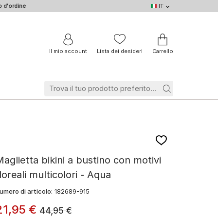
 d'ordine
IT
IT
DE
EN
NL
BE
FR
Il mio account
Lista dei desideri
Carrello
aglietta bikini a bustino con motivi
loreali multicolori - Aqua
umero di articolo:
182689-915
21
,
95
€
44,95
€