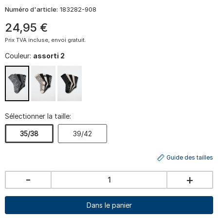
Numéro d'article:
183282-908
24
,
95
€
Prix TVA incluse, envoi gratuit.
Couleur:
assorti 2
Sélectionner la taille:
35/38
39/42
Guide des tailles
-
+
Dans le panier