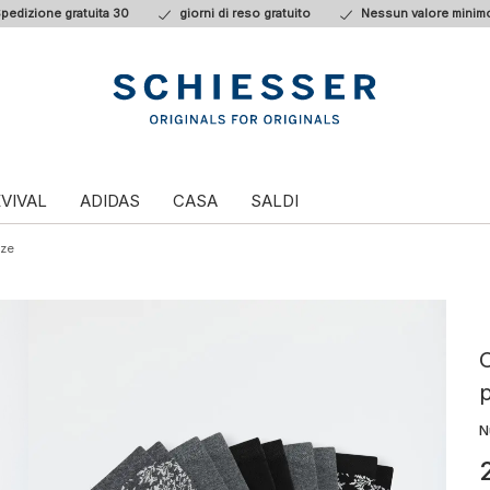
pedizione gratuita 30
giorni di reso gratuito
Nessun valore minimo
VIVAL
ADIDAS
CASA
SALDI
lze
C
p
N