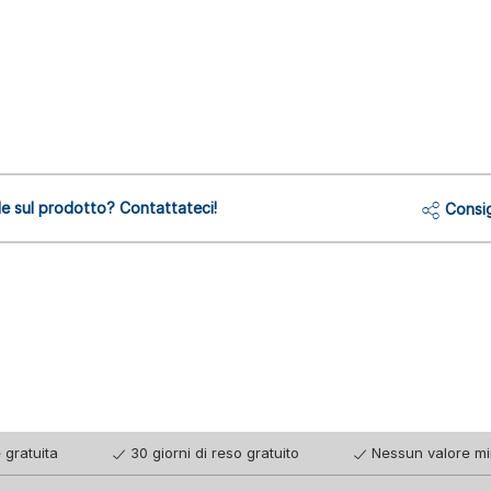
 sul prodotto? Contattateci!
Consig
 gratuita
30 giorni di reso gratuito
Nessun valore mi