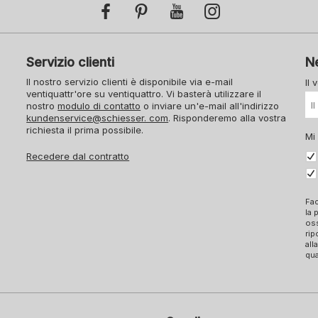
Servizio clienti
N
Il nostro servizio clienti è disponibile via e-mail
Il 
ventiquattr'ore su ventiquattro. Vi basterà utilizzare il
nostro
modulo di contatto
o inviare un'e-mail all'indirizzo
kundenservice@schiesser. com
. Risponderemo alla vostra
richiesta il prima possibile.
Mi
Recedere dal contratto
Fac
la 
oss
rip
all
qua