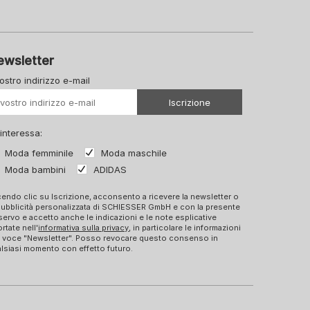
ewsletter
vostro indirizzo e-mail
Il vostro Url
Iscrizione
 interessa:
Moda femminile
Moda maschile
Moda bambini
ADIDAS
endo clic su Iscrizione, acconsento a ricevere la newsletter o
pubblicità personalizzata di SCHIESSER GmbH e con la presente
ervo e accetto anche le indicazioni e le note esplicative
ortate nell'
informativa sulla privacy
, in particolare le informazioni
a voce "Newsletter". Posso revocare questo consenso in
lsiasi momento con effetto futuro.