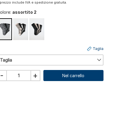
l prezzo include IVA e spedizione gratuita.
olore:
assortito 2
Taglia
Taglia
-
+
Nel carrello