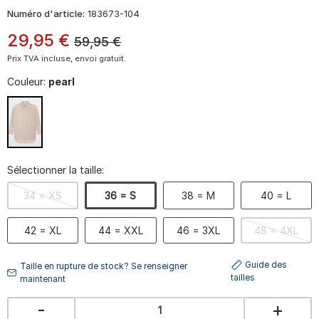
Numéro d'article:
183673-104
29
,
95
€
59,95
€
Prix TVA incluse, envoi gratuit.
Couleur:
pearl
Sélectionner la taille:
34 = XS
36 = S
38 = M
40 = L
42 = XL
44 = XXL
46 = 3XL
48 = 4XL
Guide des
Taille en rupture de stock? Se renseigner
tailles
maintenant
-
+