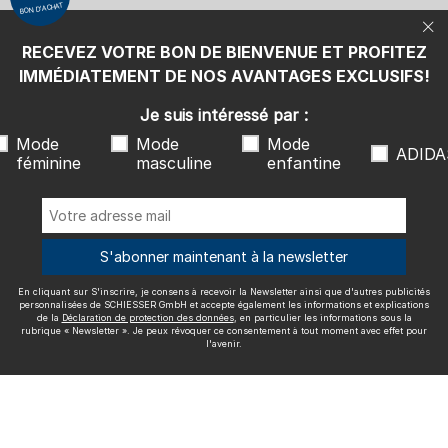
BON D'ACHAT
protection des données
, en particulier les informations sous la
rubrique « Newsletter ». Je peux révoquer ce consentement à tout
moment avec effet pour l'avenir.
RECEVEZ VOTRE BON DE BIENVENUE ET PROFITEZ
Nous livrons avec
IMMÉDIATEMENT DE NOS AVANTAGES EXCLUSIFS!
Je suis intéressé par :
Mode
Mode
Mode
ADIDA
féminine
masculine
enfantine
Excellente qualité
S'abonner maintenant à la newsletter
En cliquant sur S'inscrire, je consens à recevoir la Newsletter ainsi que d'autres publicités
Plus d'informations sur nos évaluations
personnalisées de SCHIESSER GmbH et accepte également les informations et explications
de la
Déclaration de protection des données
, en particulier les informations sous la
rubrique « Newsletter ». Je peux révoquer ce consentement à tout moment avec effet pour
l'avenir.
Mentions légales
CGV
Droit de rétractation
Politique de
confidentialité
Accessibility
© SCHIESSER 2026.
Schützenstraße 18