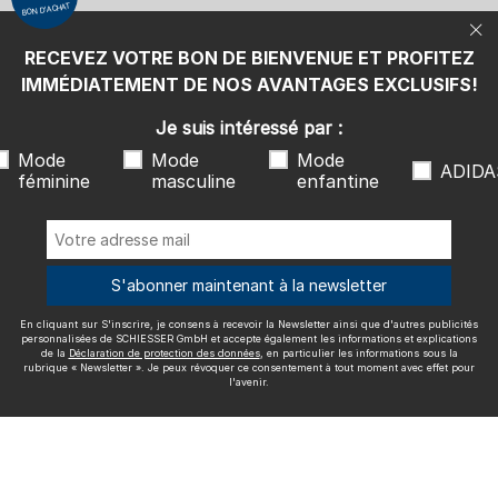
BON D'ACHAT
protection des données
, en particulier les informations sous la
rubrique « Newsletter ». Je peux révoquer ce consentement à tout
moment avec effet pour l'avenir.
RECEVEZ VOTRE BON DE BIENVENUE ET PROFITEZ
Nous livrons avec
IMMÉDIATEMENT DE NOS AVANTAGES EXCLUSIFS!
Je suis intéressé par :
Mode
Mode
Mode
ADIDA
féminine
masculine
enfantine
Excellente qualité
S'abonner maintenant à la newsletter
En cliquant sur S'inscrire, je consens à recevoir la Newsletter ainsi que d'autres publicités
Plus d'informations sur nos évaluations
personnalisées de SCHIESSER GmbH et accepte également les informations et explications
de la
Déclaration de protection des données
, en particulier les informations sous la
rubrique « Newsletter ». Je peux révoquer ce consentement à tout moment avec effet pour
l'avenir.
Mentions légales
CGV
Droit de rétractation
Politique de
confidentialité
Accessibility
© SCHIESSER 2026.
Schützenstraße 18