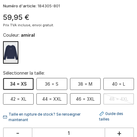
Numéro d'article:
184305-801
59
,
95
€
Prix TVA incluse, envoi gratuit.
Couleur:
amiral
Sélectionner la taille:
34 = XS
36 = S
38 = M
40 = L
42 = XL
44 = XXL
46 = 3XL
48 = 4XL
Guide des
Taille en rupture de stock? Se renseigner
tailles
maintenant
-
+