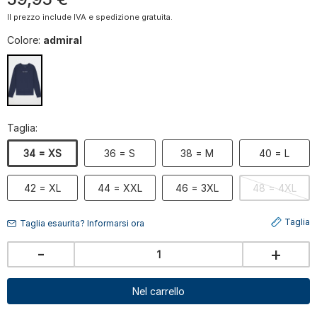
Il prezzo include IVA e spedizione gratuita.
Colore:
admiral
Taglia:
34 = XS
36 = S
38 = M
40 = L
42 = XL
44 = XXL
46 = 3XL
48 = 4XL
Taglia
Taglia esaurita? Informarsi ora
-
+
Nel carrello