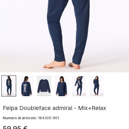
Felpa Doubleface admiral - Mix+Relax
Numero di articolo:
184305-801
59
,
95
€