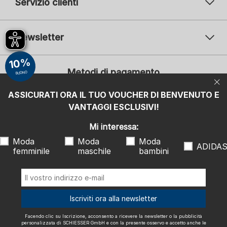
Servizio clienti
Newsletter
Il vostro indirizzo e-mail
10%
Il v
Metodi di pagamento
BUONO
Iscrizione
ASSICURATI ORA IL TUO VOUCHER DI BENVENUTO E
Mi interessa:
VANTAGGI ESCLUSIVI!
Moda femminile
Moda maschile
Moda bambini
ADIDAS
Mi interessa:
Moda
Moda
Moda
Facendo clic su Iscrizione, acconsento a ricevere la newsletter o la
ADIDA
femminile
maschile
bambini
pubblicità personalizzata di SCHIESSER GmbH e con la presente
osservo e accetto anche le indicazioni e le note esplicative riportate
nell'
informativa sulla privacy
, in particolare le informazioni alla voce
"Newsletter". Posso revocare questo consenso in qualsiasi momento
con effetto futuro.
Spediamo con
Iscriviti ora alla newsletter
Facendo clic su Iscrizione, acconsento a ricevere la newsletter o la pubblicità
personalizzata di SCHIESSER GmbH e con la presente osservo e accetto anche le