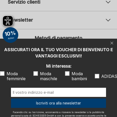
Servizio clienti
Newsletter
Il vostro indirizzo e-mail
10%
Il v
Metodi di pagamento
BUONO
Iscrizione
ASSICURATI ORA IL TUO VOUCHER DI BENVENUTO E
Mi interessa:
VANTAGGI ESCLUSIVI!
Moda femminile
Moda maschile
Moda bambini
ADIDAS
Mi interessa:
Moda
Moda
Moda
Facendo clic su Iscrizione, acconsento a ricevere la newsletter o la
ADIDA
femminile
maschile
bambini
pubblicità personalizzata di SCHIESSER GmbH e con la presente
osservo e accetto anche le indicazioni e le note esplicative riportate
nell'
informativa sulla privacy
, in particolare le informazioni alla voce
"Newsletter". Posso revocare questo consenso in qualsiasi momento
con effetto futuro.
Spediamo con
Iscriviti ora alla newsletter
Facendo clic su Iscrizione, acconsento a ricevere la newsletter o la pubblicità
personalizzata di SCHIESSER GmbH e con la presente osservo e accetto anche le