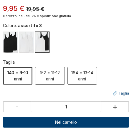
9
,
95
€
19,95
€
Il prezzo include IVA e spedizione gratuita.
Colore:
assortito 3
Taglia:
140 = 9-10
152 = 11-12
164 = 13-14
anni
anni
anni
Taglia
-
+
Nel carrello