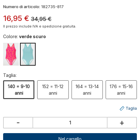
Numero di articolo:
182735-817
16
,
95
€
34,95
€
Il prezzo include IVA e spedizione gratuita.
Colore:
verde scuro
Taglia:
140 = 9-10
152 = 11-12
164 = 13-14
176 = 15-16
anni
anni
anni
anni
Taglia
-
+
Nel carrello