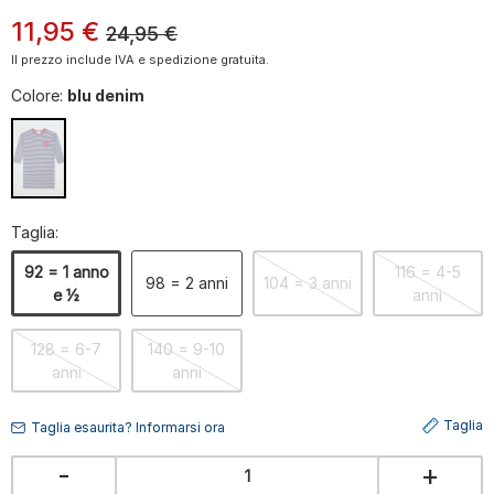
11
,
95
€
24,95
€
Il prezzo include IVA e spedizione gratuita.
Colore:
blu denim
Taglia:
92 = 1 anno
116 = 4-5
98 = 2 anni
104 = 3 anni
e ½
anni
128 = 6-7
140 = 9-10
anni
anni
Taglia
Taglia esaurita? Informarsi ora
-
+