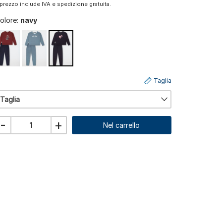
l prezzo include IVA e spedizione gratuita.
olore:
navy
Taglia
Taglia
-
+
Nel carrello