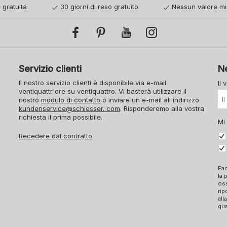
 gratuita
30 giorni di reso gratuito
Nessun valore mi
Servizio clienti
N
Il nostro servizio clienti è disponibile via e-mail
Il 
ventiquattr'ore su ventiquattro. Vi basterà utilizzare il
nostro
modulo di contatto
o inviare un'e-mail all'indirizzo
kundenservice@schiesser. com
. Risponderemo alla vostra
richiesta il prima possibile.
Mi
Recedere dal contratto
Fac
la 
oss
rip
all
qua