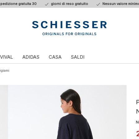
pedizione gratuita 30
giorni di reso gratuito
Nessun valore minimo
VIVAL
ADIDAS
CASA
SALDI
igiami
P
N