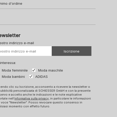
nimo d'ordine
ewsletter
vostro indirizzo e-mail
Il vostro Url
Iscrizione
 interessa:
Moda femminile
Moda maschile
Moda bambini
ADIDAS
endo clic su Iscrizione, acconsento a ricevere la newsletter o
pubblicità personalizzata di SCHIESSER GmbH e con la presente
ervo e accetto anche le indicazioni e le note esplicative
ortate nell'
informativa sulla privacy
, in particolare le informazioni
a voce "Newsletter". Posso revocare questo consenso in
lsiasi momento con effetto futuro.