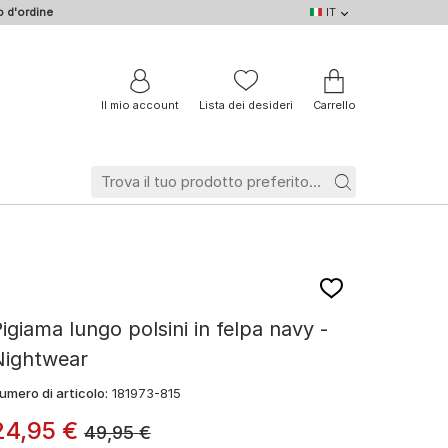
 d'ordine
IT
IT
DE
EN
NL
BE
FR
Il mio account
Lista dei desideri
Carrello
igiama lungo polsini in felpa navy -
Nightwear
umero di articolo:
181973-815
24
,
95
€
49,95
€