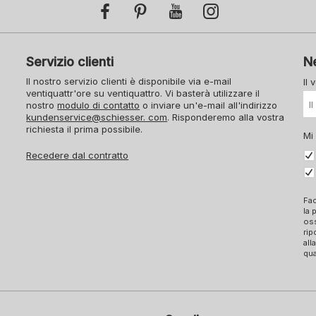
Servizio clienti
N
Il nostro servizio clienti è disponibile via e-mail
Il 
ventiquattr'ore su ventiquattro. Vi basterà utilizzare il
nostro
modulo di contatto
o inviare un'e-mail all'indirizzo
kundenservice@schiesser. com
. Risponderemo alla vostra
richiesta il prima possibile.
Mi
Recedere dal contratto
Fac
la 
oss
rip
all
qua