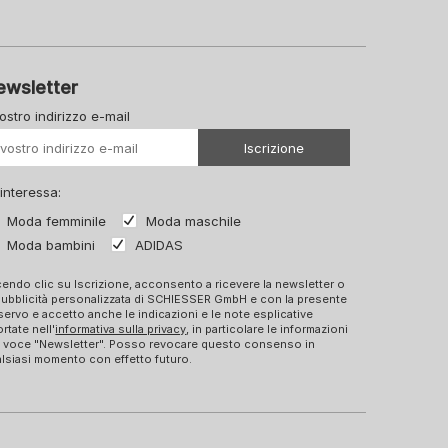
ewsletter
vostro indirizzo e-mail
Il vostro Url
Iscrizione
 interessa:
Moda femminile
Moda maschile
Moda bambini
ADIDAS
endo clic su Iscrizione, acconsento a ricevere la newsletter o
pubblicità personalizzata di SCHIESSER GmbH e con la presente
ervo e accetto anche le indicazioni e le note esplicative
ortate nell'
informativa sulla privacy
, in particolare le informazioni
a voce "Newsletter". Posso revocare questo consenso in
lsiasi momento con effetto futuro.