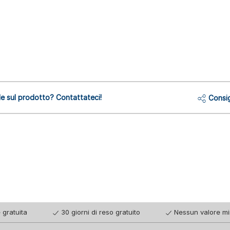
 sul prodotto? Contattateci!
Consig
 gratuita
30 giorni di reso gratuito
Nessun valore mi