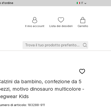
 d'ordine
IT
IT
DE
EN
NL
BE
FR
Il mio account
Lista dei desideri
Carrello
alzini da bambino, confezione da 5
ezzi, motivo dinosauro multicolore -
Legwear Kids
umero di articolo:
183288-911