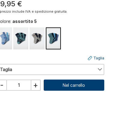
19
,
95
€
l prezzo include IVA e spedizione gratuita.
olore:
assortito 5
Taglia
Taglia
-
+
Nel carrello