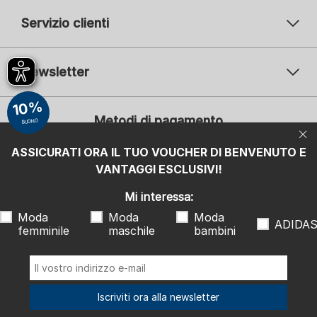
Servizio clienti
Newsletter
Il vostro indirizzo e-mail
10%
Il v
Metodi di pagamento
BUONO
Iscrizione
ASSICURATI ORA IL TUO VOUCHER DI BENVENUTO E
Mi interessa:
VANTAGGI ESCLUSIVI!
Moda femminile
Moda maschile
Moda bambini
ADIDAS
Mi interessa:
Moda
Moda
Moda
Facendo clic su Iscrizione, acconsento a ricevere la newsletter o la
ADIDA
femminile
maschile
bambini
pubblicità personalizzata di SCHIESSER GmbH e con la presente
osservo e accetto anche le indicazioni e le note esplicative riportate
nell'
informativa sulla privacy
, in particolare le informazioni alla voce
"Newsletter". Posso revocare questo consenso in qualsiasi momento
con effetto futuro.
Spediamo con
Iscriviti ora alla newsletter