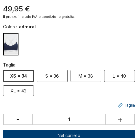
49
,
95
€
Il prezzo include IVA e spedizione gratuita.
Colore:
admiral
Taglia:
XS = 34
S = 36
M = 38
L = 40
XL = 42
Taglia
-
+
Nel carrello