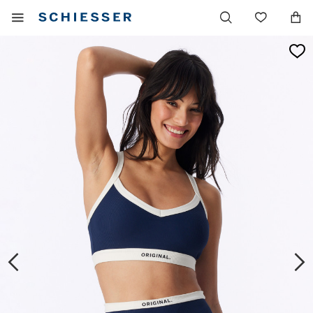
Navigazione
Mostrare
Lista
principale
il
dei
menu
desider
mobile