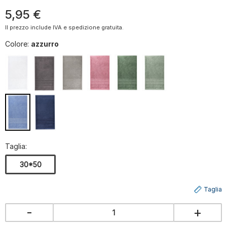
5
,
95
€
Il prezzo include IVA e spedizione gratuita.
Colore:
azzurro
Taglia:
30*50
Taglia
-
+