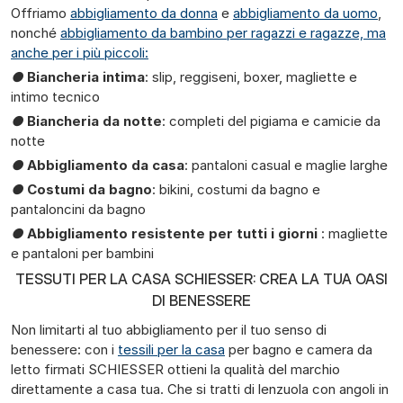
Offriamo
abbigliamento da donna
e
abbigliamento da uomo
,
nonché
abbigliamento da bambino per ragazzi e ragazze, ma
anche per i più piccoli:
●
Biancheria intima
: slip, reggiseni, boxer, magliette e
intimo tecnico
●
Biancheria da notte
: completi del pigiama e camicie da
notte
●
Abbigliamento da casa
: pantaloni casual e maglie larghe
●
Costumi da bagno
: bikini, costumi da bagno e
pantaloncini da bagno
●
Abbigliamento resistente per tutti i giorni
: magliette
e pantaloni per bambini
TESSUTI PER LA CASA SCHIESSER: CREA LA TUA OASI
DI BENESSERE
Non limitarti al tuo abbigliamento per il tuo senso di
benessere: con i
tessili per la casa
per bagno e camera da
letto firmati SCHIESSER ottieni la qualità del marchio
direttamente a casa tua. Che si tratti di lenzuola con angoli in