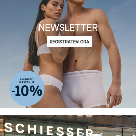
NEWSLETTER
Indirizzo
REGISTRATEVI ORA
e-
Mi interessa:
mail
Moda femminile
Moda maschile
Moda bambini
ADIDAS
informativa sulla privacy