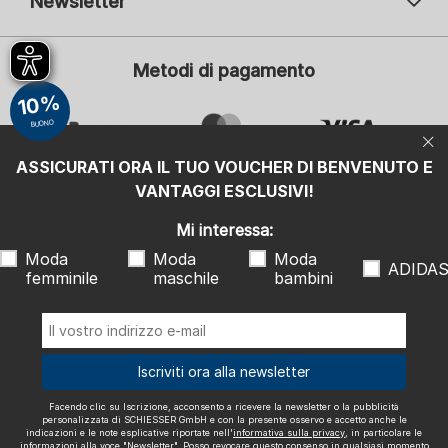
Newsletter
Il vostro indirizzo e-mail
Il v
Metodi di pagamento
Iscrizione
10%
Mi interessa:
BUONO
Moda femminile
Moda maschile
ASSICURATI ORA IL TUO VOUCHER DI BENVENUTO E
Moda bambini
ADIDAS
VANTAGGI ESCLUSIVI!
Facendo clic su Iscrizione, acconsento a ricevere la newsletter o la
Mi interessa:
pubblicità personalizzata di SCHIESSER GmbH e con la presente
osservo e accetto anche le indicazioni e le note esplicative riportate
Moda
Moda
Moda
nell'
informativa sulla privacy
, in particolare le informazioni alla voce
ADIDA
"Newsletter". Posso revocare questo consenso in qualsiasi momento
femminile
maschile
bambini
con effetto futuro.
Spediamo con
Iscriviti ora alla newsletter
Facendo clic su Iscrizione, acconsento a ricevere la newsletter o la pubblicità
personalizzata di SCHIESSER GmbH e con la presente osservo e accetto anche le
Note legali
Condizioni generali di contratto
Diritto di recesso
indicazioni e le note esplicative riportate nell'
informativa sulla privacy
, in particolare le
informazioni alla voce "Newsletter". Posso revocare questo consenso in qualsiasi momento