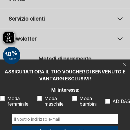
Servizio clienti
Newsletter
Il vostro indirizzo e-mail
10%
Il v
Metodi di pagamento
BUONO
Iscrizione
ASSICURATI ORA IL TUO VOUCHER DI BENVENUTO E
Mi interessa:
VANTAGGI ESCLUSIVI!
Moda femminile
Moda maschile
Moda bambini
ADIDAS
Mi interessa:
Moda
Moda
Moda
Facendo clic su Iscrizione, acconsento a ricevere la newsletter o la
ADIDA
femminile
maschile
bambini
pubblicità personalizzata di SCHIESSER GmbH e con la presente
osservo e accetto anche le indicazioni e le note esplicative riportate
nell'
informativa sulla privacy
, in particolare le informazioni alla voce
"Newsletter". Posso revocare questo consenso in qualsiasi momento
con effetto futuro.
Spediamo con