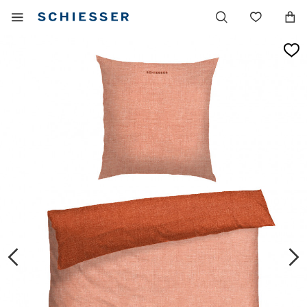
Navigazione
Mostrare
Lista
principale
il
dei
menu
desider
mobile