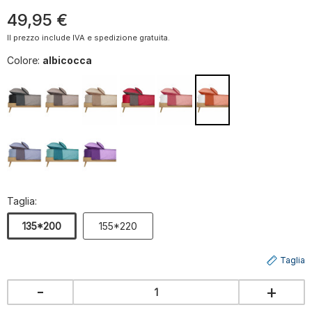
49
,
95
€
Il prezzo include IVA e spedizione gratuita.
Colore:
albicocca
Taglia:
135*200
155*220
Taglia
-
+