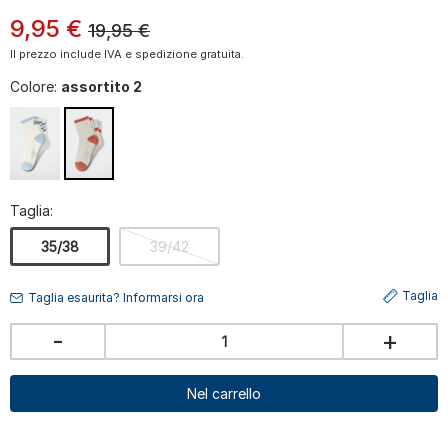
9
,
95
€
19,95
€
Il prezzo include IVA e spedizione gratuita.
Colore:
assortito 2
Taglia:
35/38
39/42
Taglia
Taglia esaurita? Informarsi ora
-
+
Nel carrello