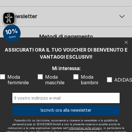
Newsletter
Il vostro indirizzo e-mail
10%
Il v
Metodi di pagamento
BUONO
Iscrizione
ASSICURATI ORA IL TUO VOUCHER DI BENVENUTO E
Mi interessa:
VANTAGGI ESCLUSIVI!
Moda femminile
Moda maschile
Moda bambini
ADIDAS
Mi interessa:
Moda
Moda
Moda
Facendo clic su Iscrizione, acconsento a ricevere la newsletter o la
ADIDA
femminile
maschile
bambini
pubblicità personalizzata di SCHIESSER GmbH e con la presente
osservo e accetto anche le indicazioni e le note esplicative riportate
nell'
informativa sulla privacy
, in particolare le informazioni alla voce
"Newsletter". Posso revocare questo consenso in qualsiasi momento
con effetto futuro.
Spediamo con
Iscriviti ora alla newsletter
Facendo clic su Iscrizione, acconsento a ricevere la newsletter o la pubblicità
personalizzata di SCHIESSER GmbH e con la presente osservo e accetto anche le
indicazioni e le note esplicative riportate nell'
informativa sulla privacy
, in particolare le
informazioni alla voce "Newsletter". Posso revocare questo consenso in qualsiasi momento