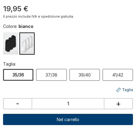
19
,
95
€
Il prezzo include IVA e spedizione gratuita.
Colore:
bianco
Taglia:
35/36
37/38
39/40
41/42
Taglia
-
+
Nel carrello