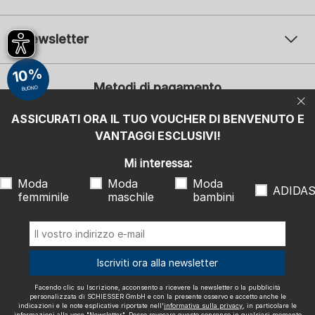
Newsletter
Il vostro indirizzo e-mail
10%
Il v
Metodi di pagamento
BUONO
Iscrizione
ASSICURATI ORA IL TUO VOUCHER DI BENVENUTO E
Mi interessa:
VANTAGGI ESCLUSIVI!
Moda femminile
Moda maschile
Moda bambini
ADIDAS
Mi interessa:
Moda
Moda
Moda
Facendo clic su Iscrizione, acconsento a ricevere la newsletter o la
ADIDA
femminile
maschile
bambini
pubblicità personalizzata di SCHIESSER GmbH e con la presente
osservo e accetto anche le indicazioni e le note esplicative riportate
nell'
informativa sulla privacy
, in particolare le informazioni alla voce
"Newsletter". Posso revocare questo consenso in qualsiasi momento
con effetto futuro.
Spediamo con
Iscriviti ora alla newsletter
Facendo clic su Iscrizione, acconsento a ricevere la newsletter o la pubblicità
personalizzata di SCHIESSER GmbH e con la presente osservo e accetto anche le
indicazioni e le note esplicative riportate nell'
informativa sulla privacy
, in particolare le
informazioni alla voce "Newsletter". Posso revocare questo consenso in qualsiasi momento