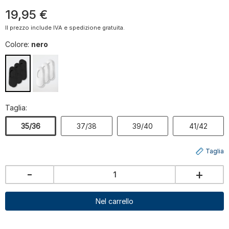
19
,
95
€
Il prezzo include IVA e spedizione gratuita.
Colore:
nero
Taglia:
35/36
37/38
39/40
41/42
Taglia
-
+
Nel carrello