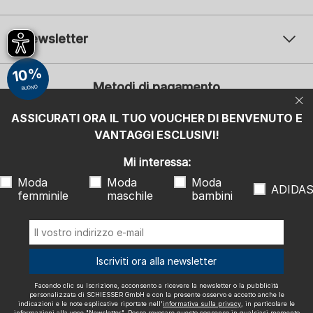
Newsletter
Il vostro indirizzo e-mail
10%
Il v
Metodi di pagamento
BUONO
Iscrizione
ASSICURATI ORA IL TUO VOUCHER DI BENVENUTO E
Mi interessa:
VANTAGGI ESCLUSIVI!
Moda femminile
Moda maschile
Moda bambini
ADIDAS
Mi interessa:
Moda
Moda
Moda
Facendo clic su Iscrizione, acconsento a ricevere la newsletter o la
ADIDA
femminile
maschile
bambini
pubblicità personalizzata di SCHIESSER GmbH e con la presente
osservo e accetto anche le indicazioni e le note esplicative riportate
nell'
informativa sulla privacy
, in particolare le informazioni alla voce
"Newsletter". Posso revocare questo consenso in qualsiasi momento
con effetto futuro.
Spediamo con
Iscriviti ora alla newsletter
Facendo clic su Iscrizione, acconsento a ricevere la newsletter o la pubblicità
personalizzata di SCHIESSER GmbH e con la presente osservo e accetto anche le
indicazioni e le note esplicative riportate nell'
informativa sulla privacy
, in particolare le
informazioni alla voce "Newsletter". Posso revocare questo consenso in qualsiasi momento