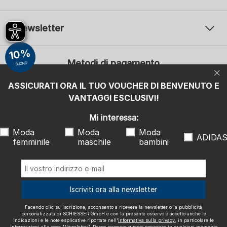
Newsletter
Il vostro indirizzo e-mail
10%
Il v
Metodi di pagamento
BUONO
Iscrizione
ASSICURATI ORA IL TUO VOUCHER DI BENVENUTO E
Mi interessa:
VANTAGGI ESCLUSIVI!
Moda femminile
Moda maschile
Moda bambini
ADIDAS
Mi interessa:
Moda
Moda
Moda
Facendo clic su Iscrizione, acconsento a ricevere la newsletter o la
ADIDA
femminile
maschile
bambini
pubblicità personalizzata di SCHIESSER GmbH e con la presente
osservo e accetto anche le indicazioni e le note esplicative riportate
nell'
informativa sulla privacy
, in particolare le informazioni alla voce
"Newsletter". Posso revocare questo consenso in qualsiasi momento
con effetto futuro.
Spediamo con
Iscriviti ora alla newsletter
Facendo clic su Iscrizione, acconsento a ricevere la newsletter o la pubblicità
personalizzata di SCHIESSER GmbH e con la presente osservo e accetto anche le
indicazioni e le note esplicative riportate nell'
informativa sulla privacy
, in particolare le
informazioni alla voce "Newsletter". Posso revocare questo consenso in qualsiasi momento