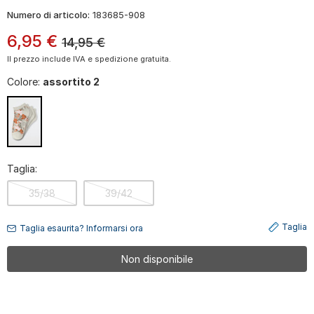
Numero di articolo:
183685-908
6
,
95
€
14,95
€
Il prezzo include IVA e spedizione gratuita.
Colore:
assortito 2
Taglia:
35/38
39/42
Taglia
Taglia esaurita? Informarsi ora
Non disponibile