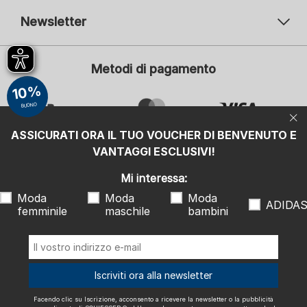
Newsletter
Il vostro indirizzo e-mail
Il v
Metodi di pagamento
Iscrizione
10%
Mi interessa:
BUONO
Moda femminile
Moda maschile
ASSICURATI ORA IL TUO VOUCHER DI BENVENUTO E
Moda bambini
ADIDAS
VANTAGGI ESCLUSIVI!
Facendo clic su Iscrizione, acconsento a ricevere la newsletter o la
Mi interessa:
pubblicità personalizzata di SCHIESSER GmbH e con la presente
osservo e accetto anche le indicazioni e le note esplicative riportate
Moda
Moda
Moda
nell'
informativa sulla privacy
, in particolare le informazioni alla voce
ADIDA
"Newsletter". Posso revocare questo consenso in qualsiasi momento
femminile
maschile
bambini
con effetto futuro.
Spediamo con
Iscriviti ora alla newsletter
Facendo clic su Iscrizione, acconsento a ricevere la newsletter o la pubblicità